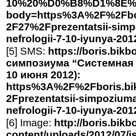
10%20%D0%B8%D1%8E%
body=https%3A%2F%2Fbo
2F27%2Fprezentatsii-simp
nefrologii-7-10-iyunya-20
[5]
SMS
:
https://boris.bi
симпозиума “Системная 
10 июня 2012):
https%3A%2F%2Fboris.b
2Fprezentatsii-simpoziuma
nefrologii-7-10-iyunya-20
[6] Image:
http://boris.bikb
content/uploads/2012/07/i