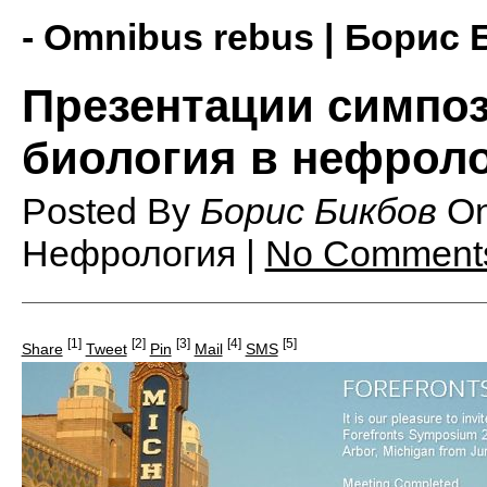
- Omnibus rebus | Борис 
Презентации симпо
биология в нефролог
Posted By
Борис Бикбов
O
Нефрология |
No Comment
[1]
[2]
[3]
[4]
[5]
Share
Tweet
Pin
Mail
SMS