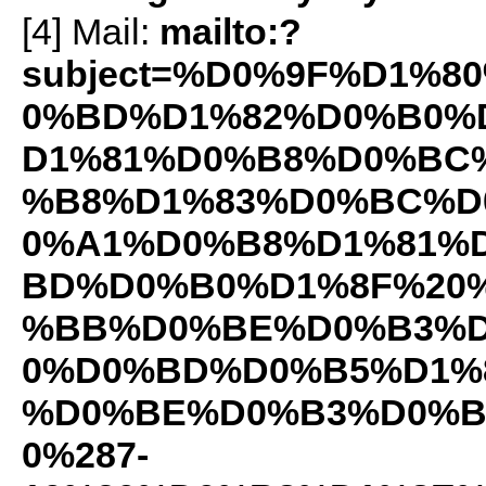
[4] Mail:
mailto:?
subject=%D0%9F%D1%
0%BD%D1%82%D0%B0%
D1%81%D0%B8%D0%BC
%B8%D1%83%D0%BC%D0
0%A1%D0%B8%D1%81%
BD%D0%B0%D1%8F%20
%BB%D0%BE%D0%B3%D
0%D0%BD%D0%B5%D1%
%D0%BE%D0%B3%D0%B
0%287-