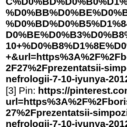
C%D0%BD%D0%B0%D1%
%D0%BB%D0%BE%D0%B
%D0%BD%D0%B5%D1%8
D0%BE%D0%B3%D0%B8%
10+%D0%B8%D1%8E%D0
+&url=https%3A%2F%2Fbo
2F27%2Fprezentatsii-simp
nefrologii-7-10-iyunya-20
[3] Pin:
https://pinterest.c
url=https%3A%2F%2Fbori
27%2Fprezentatsii-simpoz
nefrologii-7-10-iyunya-2