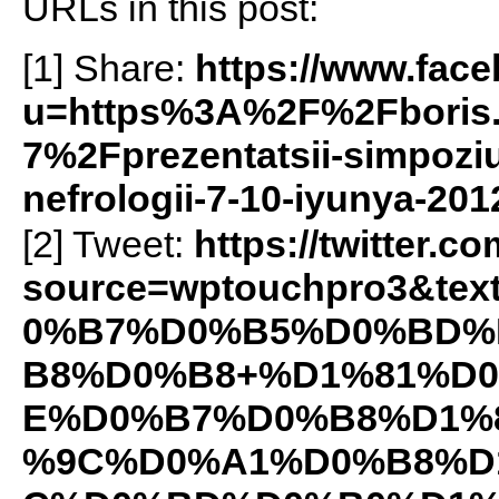
URLs in this post:
[1] Share:
https://www.fac
u=https%3A%2F%2Fboris
7%2Fprezentatsii-simpozi
nefrologii-7-10-iyunya-20
[2] Tweet:
https://twitter.c
source=wptouchpro3&t
0%B7%D0%B5%D0%BD%
B8%D0%B8+%D1%81%D
E%D0%B7%D0%B8%D1%
%9C%D0%A1%D0%B8%D