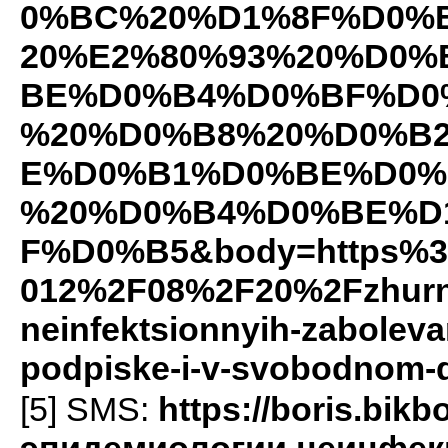
0%BC%20%D1%8F%D0%
20%E2%80%93%20%D0
BE%D0%B4%D0%BF%D0
%20%D0%B8%20%D0%B
E%D0%B1%D0%BE%D0%
%20%D0%B4%D0%BE%D
F%D0%B5&body=https%3A
012%2F08%2F20%2Fzhurnal
neinfektsionnyih-zaboleva
podpiske-i-v-svobodnom
[5]
SMS
:
https://boris.bi
эпидемиологии неинфек