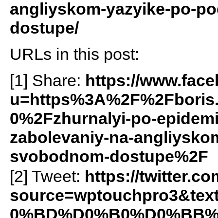
angliyskom-yazyike-po-po
dostupe/
URLs in this post:
[1] Share:
https://www.fac
u=https%3A%2F%2Fboris
0%2Fzhurnalyi-po-epidemio
zabolevaniy-na-angliyskom
svobodnom-dostupe%2F
[2] Tweet:
https://twitter.c
source=wptouchpro3&t
0%BD%D0%B0%D0%BB%