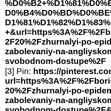
%D0%B2+%D1%81%D0%
D0%B4%D0%BD%D0%BE
D1%81%D1%82%D1%83%
+&url=https%3A%2F%2Fbo
2F20%2Fzhurnalyi-po-epide
zabolevaniy-na-angliyskom
svobodnom-dostupe%2F
[3] Pin:
https://pinterest.c
url=https%3A%2F%2Fbori
20%2Fzhurnalyi-po-epidemi
zabolevaniy-na-angliyskom
svobodnom-dostupe%2F