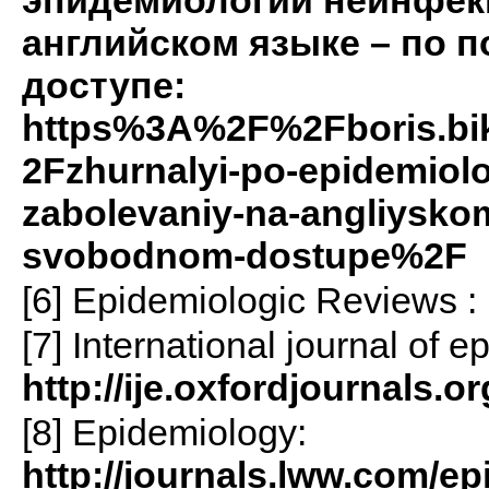
английском языке – по 
доступе:
https%3A%2F%2Fboris.b
2Fzhurnalyi-po-epidemiolo
zabolevaniy-na-angliyskom
svobodnom-dostupe%2F
[6] Epidemiologic Reviews :
[7] International journal of 
http://ije.oxfordjournals.or
[8] Epidemiology:
http://journals.lww.com/e