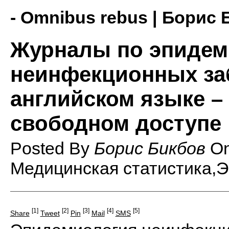
- Omnibus rebus | Борис 
Журналы по эпидем
неинфекционных за
английском языке – 
свободном доступе
Posted By
Борис Бикбов
O
Медицинская статистика,Э
[1]
[2]
[3]
[4]
[5]
Share
Tweet
Pin
Mail
SMS