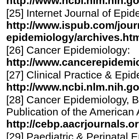
http://www.ncbi.nlm.nih.g
[25] Internet Journal of Epid
http://www.ispub.com/journ
epidemiology/archives.ht
[26] Cancer Epidemiology:
http://www.cancerepidemio
[27] Clinical Practice & Epi
http://www.ncbi.nlm.nih.g
[28] Cancer Epidemiology, B
Publication of the American
http://cebp.aacrjournals.or
[29] Paediatric & Perinatal 