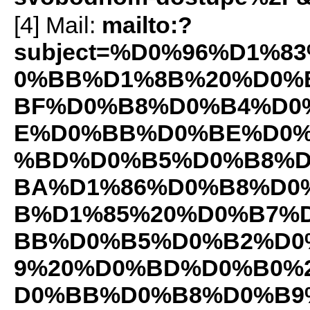
[4] Mail:
mailto:?
subject=%D0%96%D1%
0%BB%D1%8B%20%D0%
BF%D0%B8%D0%B4%D0
E%D0%BB%D0%BE%D0%
%BD%D0%B5%D0%B8%D
BA%D1%86%D0%B8%D0
B%D1%85%20%D0%B7%
BB%D0%B5%D0%B2%D0
9%20%D0%BD%D0%B0%
D0%BB%D0%B8%D0%B9