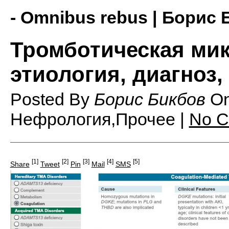
- Omnibus rebus | Борис 
Тромботическая мик
этиология, диагноз,
Posted By
Борис Бикбов
O
Нефрология,Прочее |
No 
[1]
[2]
[3]
[4]
[5]
Share
Tweet
Pin
Mail
SMS