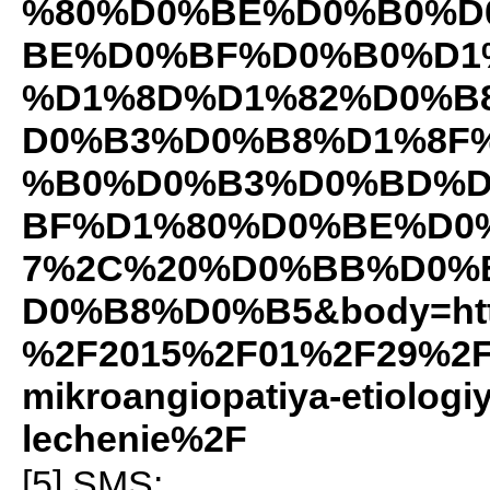
%80%D0%BE%D0%B0%D
BE%D0%BF%D0%B0%D1
%D1%8D%D1%82%D0%B
D0%B3%D0%B8%D1%8F
%B0%D0%B3%D0%BD%D
BF%D1%80%D0%BE%D0
7%2C%20%D0%BB%D0%
D0%B8%D0%B5&body=http
%2F2015%2F01%2F29%2Ft
mikroangiopatiya-etiologi
lechenie%2F
[5]
SMS
: