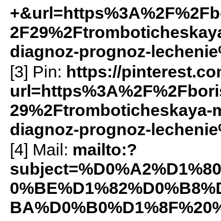
+&url=https%3A%2F%2Fbo
2F29%2Ftromboticheskaya-
diagnoz-prognoz-lecheni
[3] Pin:
https://pinterest.c
url=https%3A%2F%2Fbori
29%2Ftromboticheskaya-mi
diagnoz-prognoz-lechen
[4] Mail:
mailto:?
subject=%D0%A2%D1%
0%BE%D1%82%D0%B8%
BA%D0%B0%D1%8F%20