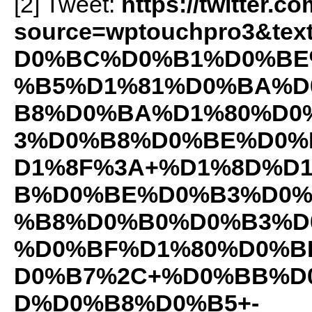
[2] Tweet:
https://twitter.c
source=wptouchpro3&
D0%BC%D0%B1%D0%BE
%B5%D1%81%D0%BA%D
B8%D0%BA%D1%80%D0
3%D0%B8%D0%BE%D0%
D1%8F%3A+%D1%8D%D
B%D0%BE%D0%B3%D0%
%B8%D0%B0%D0%B3%D
%D0%BF%D1%80%D0%B
D0%B7%2C+%D0%BB%D
D%D0%B8%D0%B5+-