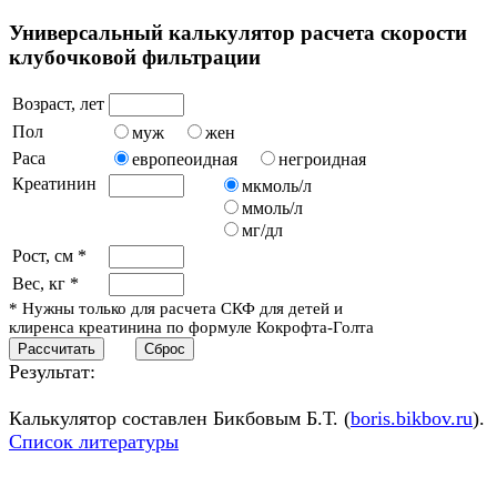
Универсальный калькулятор расчета скорости
клубочковой фильтрации
Возраст, лет
Пол
муж
жен
Раса
европеоидная
негроидная
Креатинин
мкмоль/л
ммоль/л
мг/дл
Рост, см *
Вес, кг *
* Нужны только для расчета СКФ для детей и
клиренса креатинина по формуле Кокрофта-Голта
Результат:
Калькулятор составлен Бикбовым Б.Т. (
boris.bikbov.ru
).
Список литературы