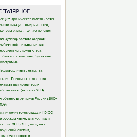
ОПУЛЯРНОЕ
екция: Хроническая болезнь почек –
классификация, эпидемиология,
акторы риска и тактика лечения
Калькулятор расчета скорости
клубочковой фильтрации для
персонального компьютера,
мобильного телефона, бумажные
номограммы
Нефротоксичные лекарства
Лекция: Принципы назначения
лекарств при хронических
заболеваниях (включая ХБП)
Особенности регионов России (1900-
009 гг.)
Клинические рекомендации KDIGO
а русском языке: диагностика и
лечение ХБП, ОПП, липидных
нарушений, анемии,
гломерулонефритов