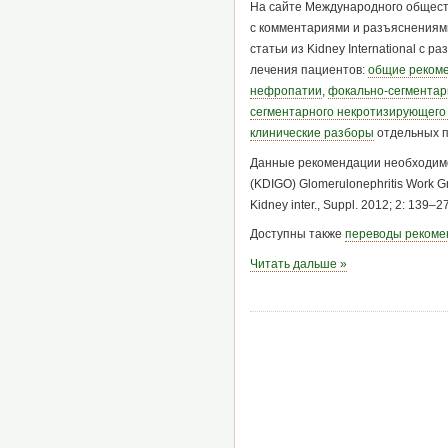
На сайте Международного общест
с комментариями и разъяснениям
статьи из Kidney International с 
лечения пациентов:
общие рекоме
нефропатии
,
фокально-сегментар
сегментарного некротизирующего
клинические разборы
отдельных п
Данные рекомендации необходимо ц
(KDIGO) Glomerulonephritis Work Gro
Kidney inter., Suppl. 2012; 2: 139–2
Доступны также
переводы рекомен
Читать дальше »