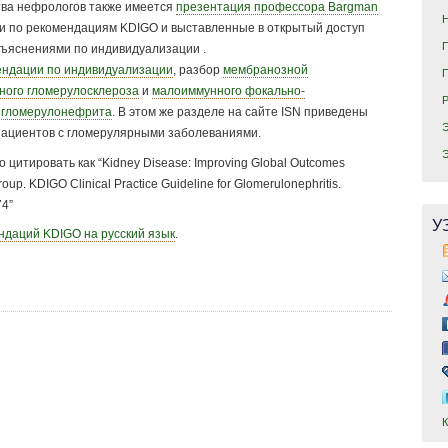
ва нефрологов также имеется
презентация профессора Bargman
и по рекомендациям KDIGO и выставленные в открытый доступ
разъяснениями по индивидуализации .
ндации по индивидуализации
, разбор
мембранозной
ного гломерулосклероза
и
малоиммунного фокально-
 гломерулонефрита
. В этом же разделе на сайте ISN приведены
ациентов с гломерулярными заболеваниями.
итировать как “Kidney Disease: Improving Global Outcomes
up. KDIGO Clinical Practice Guideline for Glomerulonephritis.
74”
У
даций KDIGO на русский язык
.