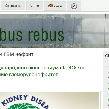
@контакты
метки
книги
ти-ГБМ нефрит'
С
ународного консорциума KDIGO по
ению гломерулонефритов
2
К