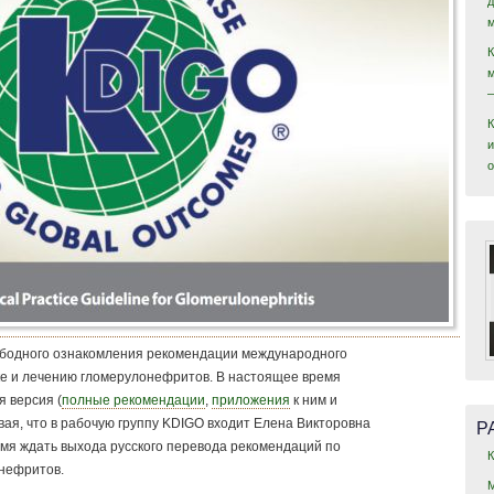
и
ободного ознакомления рекомендации международного
ке и лечению гломерулонефритов. В настоящее время
 версия (
полные рекомендации
,
приложения
к ним и
Р
ывая, что в рабочую группу KDIGO входит Елена Викторовна
мя ждать выхода русского перевода рекомендаций по
нефритов.