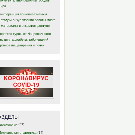
документальной хроники городов
мира
Конференция по неинвазивным
методам визуализации работы мозга
– материалы в открытом доступе
Короткие курсы от Национального
нститута диабета, заболеваний
органов пищеварения и почек
АЗДЕЛЫ
Кардиология
(47)
Медицинская статистика
(14)