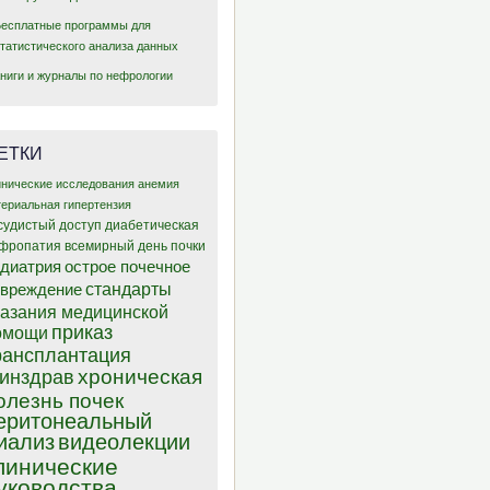
Бесплатные программы для
статистического анализа данных
Книги и журналы по нефрологии
ЕТКИ
инические исследования
анемия
териальная гипертензия
судистый доступ
диабетическая
фропатия
всемирный день почки
диатрия
острое почечное
стандарты
овреждение
казания медицинской
приказ
омощи
рансплантация
хроническая
инздрав
олезнь почек
еритонеальный
иализ
видеолекции
линические
уководства