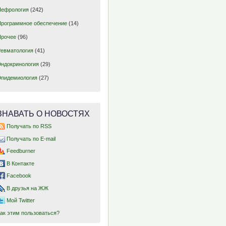
Нефрология
(242)
Программное обеспечение
(14)
Прочее
(96)
Ревматология
(41)
Эндокринология
(29)
Эпидемиология
(27)
ЗНАВАТЬ О НОВОСТЯХ
Получать по RSS
Получать по E-mail
Feedburner
В Контакте
Facebook
В друзья на ЖЖ
Мой Twitter
Как этим пользоваться?