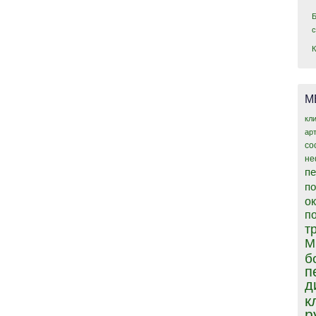
М
кл
ар
со
не
пе
п
о
п
т
М
б
п
д
к
р