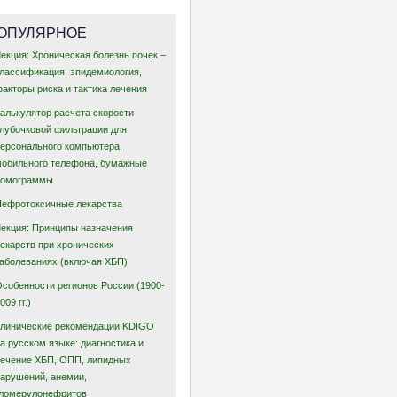
ОПУЛЯРНОЕ
екция: Хроническая болезнь почек –
классификация, эпидемиология,
акторы риска и тактика лечения
Калькулятор расчета скорости
клубочковой фильтрации для
персонального компьютера,
мобильного телефона, бумажные
номограммы
Нефротоксичные лекарства
Лекция: Принципы назначения
лекарств при хронических
заболеваниях (включая ХБП)
Особенности регионов России (1900-
009 гг.)
Клинические рекомендации KDIGO
а русском языке: диагностика и
лечение ХБП, ОПП, липидных
нарушений, анемии,
гломерулонефритов