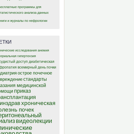
Бесплатные программы для
статистического анализа данных
Книги и журналы по нефрологии
ЕТКИ
инические исследования
анемия
териальная гипертензия
судистый доступ
диабетическая
фропатия
всемирный день почки
диатрия
острое почечное
стандарты
овреждение
казания медицинской
приказ
омощи
рансплантация
хроническая
инздрав
олезнь почек
еритонеальный
иализ
видеолекции
линические
уководства