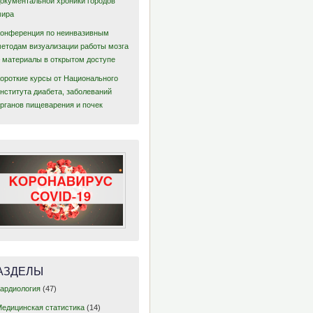
документальной хроники городов
мира
Конференция по неинвазивным
методам визуализации работы мозга
– материалы в открытом доступе
Короткие курсы от Национального
нститута диабета, заболеваний
органов пищеварения и почек
АЗДЕЛЫ
Кардиология
(47)
Медицинская статистика
(14)