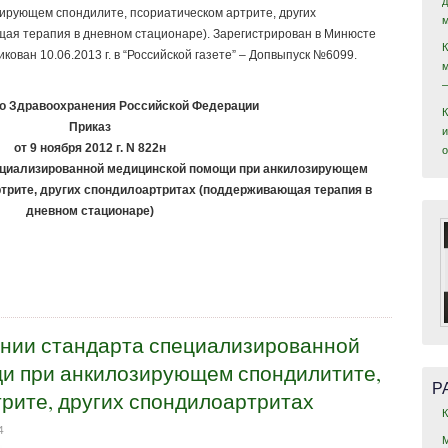
ирующем спондилите, псориатическом артрите, других
ая терапия в дневном стационаре). Зарегистрирован в Минюсте
кован 10.06.2013 г. в “Российской газете” – Допвыпуск №6099.
о Здравоохранения Российской Федерации
Приказ
и
от 9 ноября 2012 г. N 822н
ециализированной медицинской помощи при анкилозирующем
ртрите, других спондилоартритах (поддерживающая терапия в
дневном стационаре)
ении стандарта специализированной
и при анкилозирующем спондилитите,
Р
рите, других спондилоартритах
4