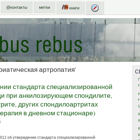
@контакты
метки
книги
ориатическая артропатия'
С
ении стандарта специализированной
и при анкилозирующем спондилите,
рите, других спондилоартритах
ерапия в дневном стационаре)
4
К
2012 об утверждении стандарта специализированной