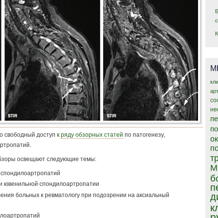
М
кл
ар
со
не
пе
п
о свободный доступ к
ряду обзорных статей
по патогенезу,
о
ртропатий.
п
т
бзоры освещают следующие темы:
М
я спондилоартропатий
б
ии ювенильной спондилоартропатии
п
д
ения больных к ревматологу при подозрении на аксиальный
к
р
илоартропатий