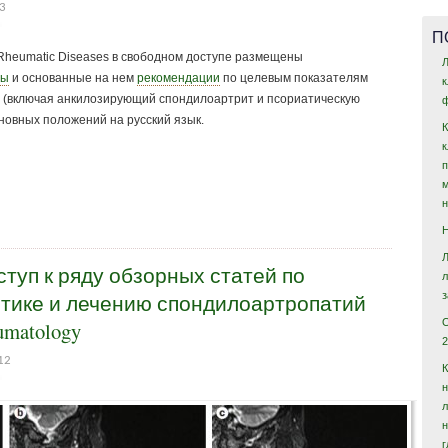
13
П
 Rheumatic Diseases в свободном доступе размещены
Л
ры
и основанные на нем
рекомендации
по целевым показателям
 (включая анкилозирующий спондилоартрит и псориатическую
ф
новных положений на русский язык.
туп к ряду обзорных статей по
стике и лечению спондилоартропатий
umatology
2
12
н