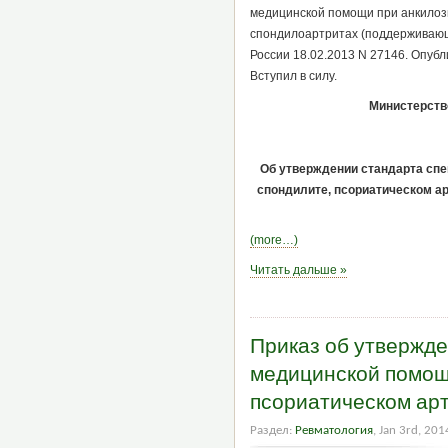
медицинской помощи при анкилоз
спондилоартритах (поддерживающ
России 18.02.2013 N 27146. Опубли
Вступил в силу.
Министерств
Об утверждении стандарта сп
спондилите, псориатическом а
(more…)
Читать дальше »
Приказ об утвержд
медицинской помощ
псориатическом арт
Раздел:
Ревматология
, Jan 3rd, 201