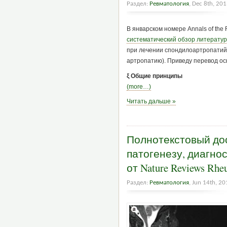
Раздел:
Ревматология
, Dec 8th, 20
В январском номере Annals of the
систематический обзор литерату
при лечении спондилоартропатий
артропатию). Приведу перевод ос
ξ Общие принципы
(more…)
Читать дальше »
Полнотекстовый дос
патогенезу, диагно
от Nature Reviews Rhe
Раздел:
Ревматология
, Jun 14th, 20