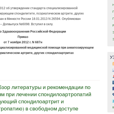
2012 об утверждении стандарта специализированной
ирующем спондилитите, псориатическом артрите, других
ан в Минюсте России 18.01.2013 N 26594. Опубликован
” – Допвыпуск №6098. Вступил в силу.
о Здравоохранения Российской Федерации
Приказ
от 7 ноября 2012 г. N 687н
ециализированной медицинской помощи при анкилозирующем
ориатическом артрите, других спондилоартритах
У
бзор литературы и рекомендации по
ям при лечении спондилоартропатий
рующий спондилоартрит и
ропатию) в свободном доступе