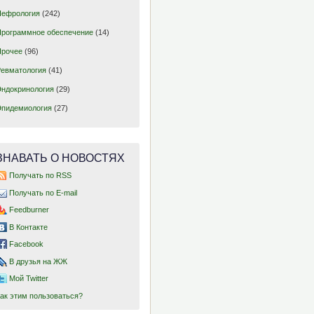
Нефрология
(242)
Программное обеспечение
(14)
Прочее
(96)
Ревматология
(41)
Эндокринология
(29)
Эпидемиология
(27)
ЗНАВАТЬ О НОВОСТЯХ
Получать по RSS
Получать по E-mail
Feedburner
В Контакте
Facebook
В друзья на ЖЖ
Мой Twitter
Как этим пользоваться?