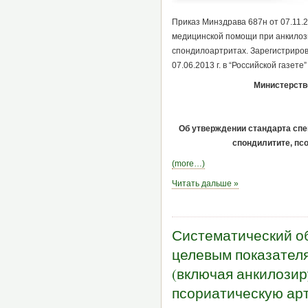
Приказ Минздрава 687н от 07.11.
медицинской помощи при анкилоз
спондилоартритах. Зарегистриров
07.06.2013 г. в “Российской газете
Министерств
Об утверждении стандарта сп
спондилитите, пс
(more…)
Читать дальше »
Систематический о
целевым показател
(включая анкилози
псориатическую арт