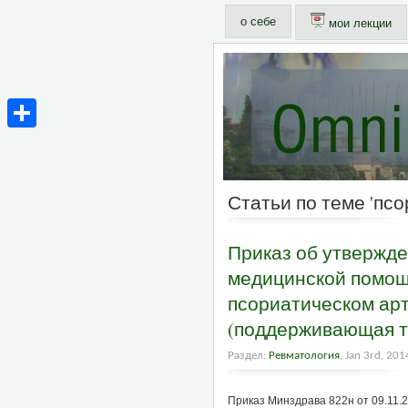
о себе
мои лекции
Share
Статьи по теме 'пс
Приказ об утвержд
медицинской помощ
псориатическом арт
(поддерживающая т
Раздел:
Ревматология
, Jan 3rd, 201
Приказ Минздрава 822н от 09.11.