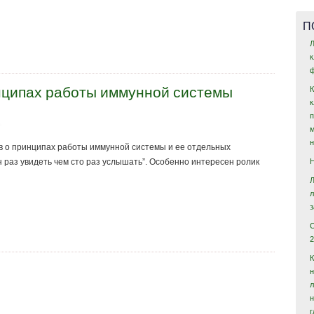
П
Л
ф
нципах работы иммунной системы
в о принципах работы иммунной системы и ее отдельных
 раз увидеть чем сто раз услышать”. Особенно интересен ролик
2
н