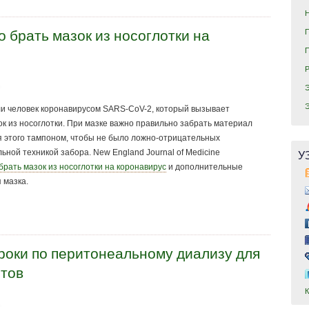
о брать мазок из носоглотки на
и человек коронавирусом SARS-CoV-2, который вызывает
к из носоглотки. При мазке важно правильно забрать материал
 этого тампоном, чтобы не было ложно-отрицательных
У
ьной техникой забора. New England Journal of Medicine
брать мазок из носоглотки на коронавирус
и дополнительные
 мазка.
оки по перитонеальному диализу для
нтов