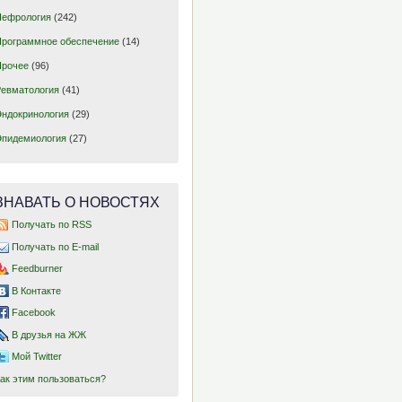
Нефрология
(242)
Программное обеспечение
(14)
Прочее
(96)
Ревматология
(41)
Эндокринология
(29)
Эпидемиология
(27)
ЗНАВАТЬ О НОВОСТЯХ
Получать по RSS
Получать по E-mail
Feedburner
В Контакте
Facebook
В друзья на ЖЖ
Мой Twitter
Как этим пользоваться?