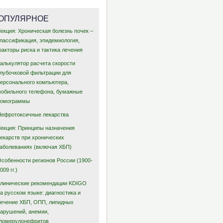
ОПУЛЯРНОЕ
екция: Хроническая болезнь почек –
классификация, эпидемиология,
акторы риска и тактика лечения
Калькулятор расчета скорости
клубочковой фильтрации для
персонального компьютера,
мобильного телефона, бумажные
номограммы
Нефротоксичные лекарства
Лекция: Принципы назначения
лекарств при хронических
заболеваниях (включая ХБП)
Особенности регионов России (1900-
009 гг.)
Клинические рекомендации KDIGO
а русском языке: диагностика и
лечение ХБП, ОПП, липидных
нарушений, анемии,
гломерулонефритов