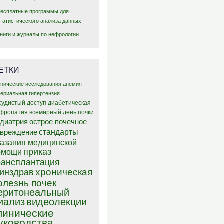
Бесплатные программы для
статистического анализа данных
Книги и журналы по нефрологии
ЕТКИ
инические исследования
анемия
териальная гипертензия
судистый доступ
диабетическая
фропатия
всемирный день почки
диатрия
острое почечное
стандарты
овреждение
казания медицинской
приказ
омощи
рансплантация
хроническая
инздрав
олезнь почек
еритонеальный
иализ
видеолекции
линические
уководства