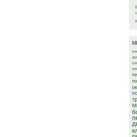
М
кл
ар
со
не
пе
п
о
п
т
М
б
п
д
к
р