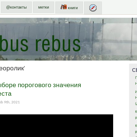
@контакты
метки
книги
еоролик'
С
ыборе порогового значения
еста
Feb 9th, 2021
К