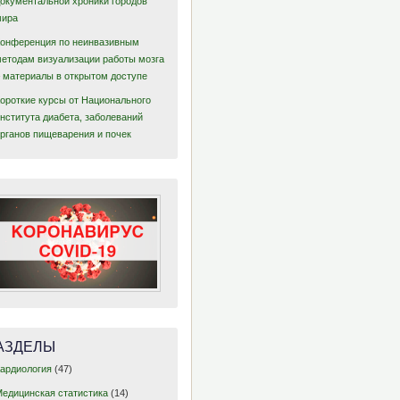
документальной хроники городов
мира
Конференция по неинвазивным
методам визуализации работы мозга
– материалы в открытом доступе
Короткие курсы от Национального
нститута диабета, заболеваний
органов пищеварения и почек
АЗДЕЛЫ
Кардиология
(47)
Медицинская статистика
(14)