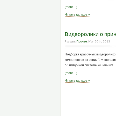
(more…)
Читать дальше »
Видеоролики о при
Раздел:
Прочее
, Mar 30th, 2013
Подборка красочных видеоролико
компонентов из серии “лучше один
об иммунной системе кишечника.
(more…)
Читать дальше »