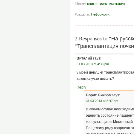
Метки:
книги
,
трансплантация
Разделы:
Нефрология
2 Responses to “На рус
“Трансплантация почки
Виталий
says:
31.03.2013 at 4:38 pm
у моей девушки трансплантирован
таком случае делать?
Reply
Борис Бикбов
says:
31.03.2013 at 5:47 pm
В любом случае необходима
оценить состояние пациента
консультацию в Московский 
По целому ряду вопросов о