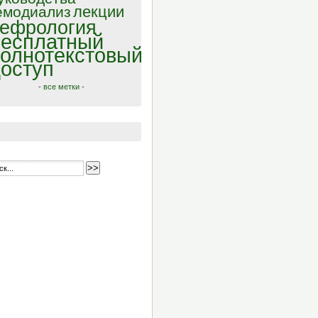
лекции
емодиализ
ефрология
есплатный
олнотекстовый
оступ
-
все метки
-
>>