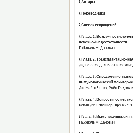
ξ Авторы
ξ Переводчики
ξ Список сокращений
ξ Глава 1. Возможности лечен
почечной недостаточности
Габриэль М. Данович
ξ Глава 2. Трансплантационн
Дидье А. Мадельброт и Мохамсд
ξ Глава 3. Определение ткане
иммунологический мониторин
Дж. Майкя Чечка, Райя Раджали
ξ Глава 4. Вопросы посмертно
Кевин Дж. О’Коннор, Фрэнсис Л.
ξ Глава 5. Иммуносупрессивн
Габриэль М. Данович