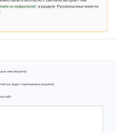
можно скачать бесплатно с сайтов их авторов – они
Книги по нефрологии
“, в разделе “Русскоязычные книги по
.
аше имя (required)
mail (не будет опубликован) (required)
еб-сайт