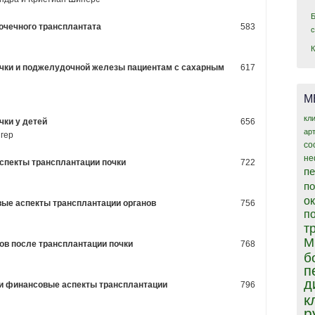
почечного трансплантата
583
почки и поджелудочной железы пациентам с сахарным
617
М
кл
чки у детей
656
ар
нгер
со
не
аспекты трансплантации почки
722
пе
п
о
овые аспекты трансплантации органов
756
п
т
М
тов после трансплантации почки
768
б
п
д
 и финансовые аспекты трансплантации
796
к
р