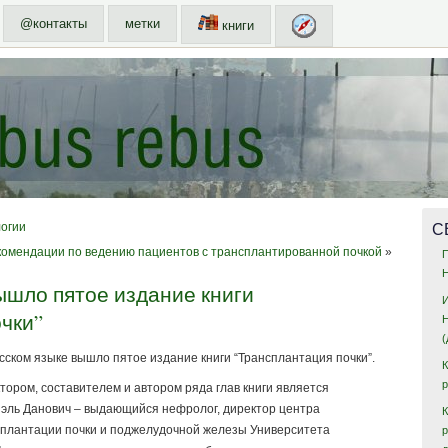
@контакты
метки
книги
С
огии
комендации по ведению пациентов с трансплантированной почкой
»
ышло пятое издание книги
чки”
сском языке вышло пятое издание книги “Трансплантация почки”.
тором, составителем и автором ряда глав книги является
эль Данович – выдающийся нефролог, директор центра
К
плантации почки и поджелудочной железы Университета