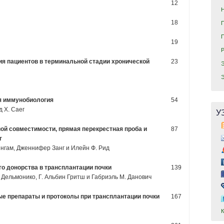
12
18
19
ия пациентов в терминальной стадии хронической
23
ая иммунобиология
54
 X. Саег
У
вой совместимости, прямая перекрестная проба и
87
г
нгам, Дженнифер Занг и Илейн Ф. Рид
го донорства в трансплантации почки
139
 Дельмонико, Г. Альбин Гритш и Габриэль М. Данович
ые препараты и протоколы при трансплантации почки
167