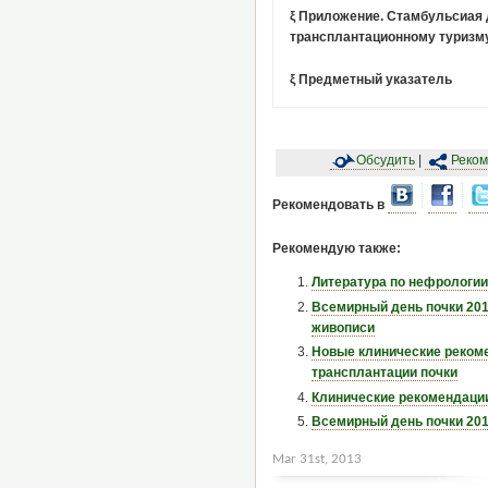
ξ Приложение. Стамбульсиая 
трансплантационному туризму
ξ Предметный указатель
Обсудить
|
Реком
Рекомендовать в
Рекомендую также:
Литература по нефрологии
Всемирный день почки 201
живописи
Новые клинические рекоме
трансплантации почки
Клинические рекомендации
Всемирный день почки 20
Mar 31st, 2013