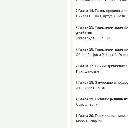
ξ Глава 14. Патоморфология 
Синтия С. Наст, Артур X. Коэн
ξ Глава 15. Трансплантация 
диабетом
Джеральд С. Липшуц
ξ Глава 16. Трансплантация по
Эйлин В. Цай и Роберт В. Этте
ξ Глава 17. Психиатрические 
Итаи Данович
ξ Глава 18. Этические и прав
Джеффри П. Кахн
ξ Глава 19. Питание реципиен
Сьюзан Вейл
ξ Глава 20. Психосоциальные
Мара X. Рифкин