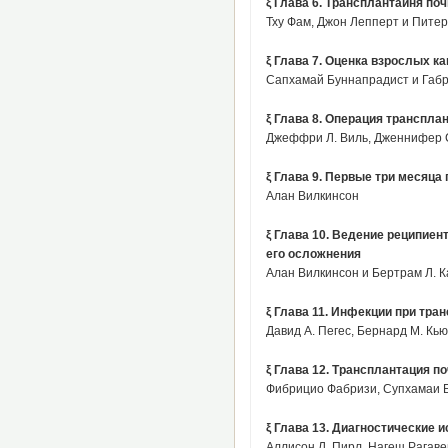
ξ Глава 6. Трансплантаиня поч
Тху Фам, Джон Лепперт и Пите
ξ Глава 7. Оценка взрослых к
Сапхамай Буннапрадист и Габр
ξ Глава 8. Операция транспла
Джеффри Л. Виль, Дженнифер С
ξ Глава 9. Первые три месяца
Алан Вилкинсон
ξ Глава 10. Ведение реципие
его осложнения
Алан Вилкинсон и Бертрам Л. К
ξ Глава 11. Инфекции при тра
Давид А. Пегес, Бернард М. Кью
ξ Глава 12. Трансплантация по
Фибрицио Фабризи, Супхамаи 
ξ Глава 13. Диагностические 
Аллисон Л. Пирл, Нагеш Рагав