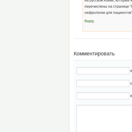
на русском языке, которые 
перечислены на странице “
нефрологии для пациентов”
Reply
Комментировать
В
E
В