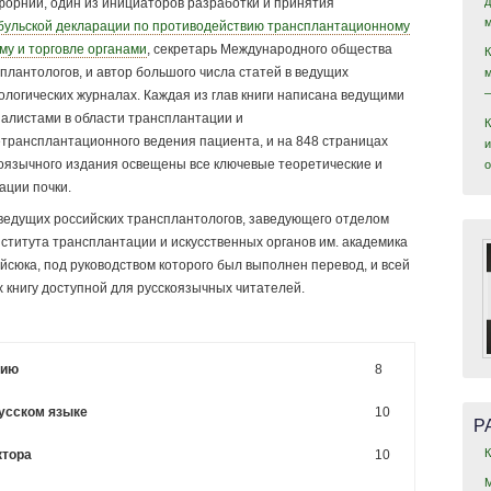
орнии, один из инициаторов разработки и принятия
ульской декларации по противодействию трансплантационному
му и торговле органами
, секретарь Международного общества
плантологов, и автор большого числа статей в ведущих
логических журналах. Каждая из глав книги написана ведущими
алистами в области трансплантации и
трансплантационного ведения пациента, и на 848 страницах
и
оязычного издания освещены все ключевые теоретические и
ации почки.
 ведущих российских трансплантологов, заведующего отделом
ститута трансплантации и искусственных органов им. академика
йсюка, под руководством которого был выполнен перевод, и всей
 книгу доступной для русскоязычных читателей.
нию
8
русском языке
10
Р
ктора
10