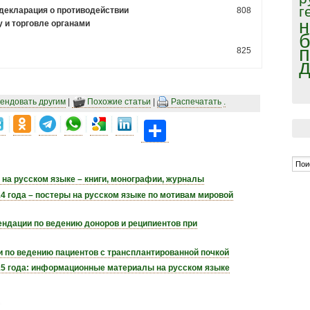
г
декларация о противодействии
808
н
 и торговле органами
б
п
825
д
ендовать другим
|
Похожие статьи
|
Распечатать
.
Share
 на русском языке – книги, монографии, журналы
4 года – постеры на русском языке по мотивам мировой
ндации по ведению доноров и реципиентов при
 по ведению пациентов с трансплантированной почкой
15 года: информационные материалы на русском языке