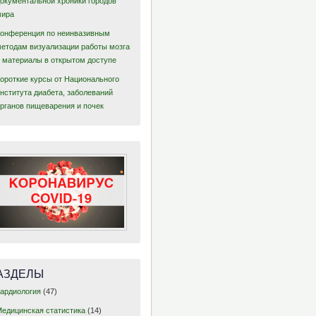
документальной хроники городов
мира
Конференция по неинвазивным
методам визуализации работы мозга
– материалы в открытом доступе
Короткие курсы от Национального
нститута диабета, заболеваний
органов пищеварения и почек
АЗДЕЛЫ
Кардиология
(47)
Медицинская статистика
(14)