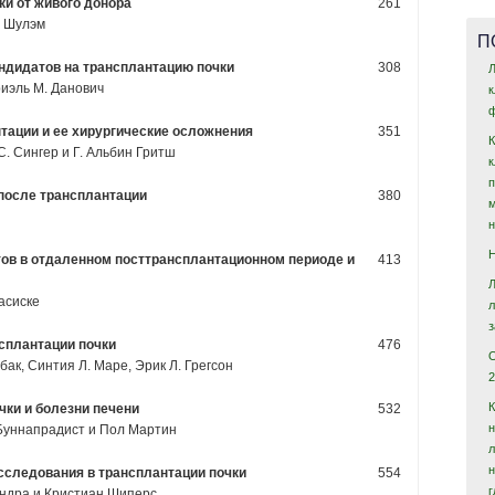
ки от живого донора
261
р Шулэм
П
андидатов на трансплантацию почки
308
Л
иэль М. Данович
ф
нтации и ее хирургические осложнения
351
. Сингер и Г. Альбин Гритш
 после трансплантации
380
нтов в отдаленном посттрансплантационном периоде и
413
асиске
нсплантации почки
476
бак, Синтия Л. Маре, Эрик Л. Грегсон
2
чки и болезни печени
532
н
Буннапрадист и Пол Мартин
исследования в трансплантации почки
554
ендра и Кристиан Шиперс