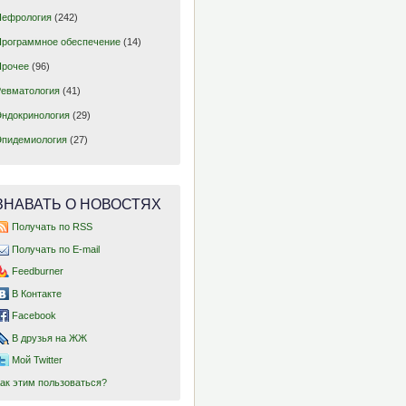
Нефрология
(242)
Программное обеспечение
(14)
Прочее
(96)
Ревматология
(41)
Эндокринология
(29)
Эпидемиология
(27)
ЗНАВАТЬ О НОВОСТЯХ
Получать по RSS
Получать по E-mail
Feedburner
В Контакте
Facebook
В друзья на ЖЖ
Мой Twitter
Как этим пользоваться?