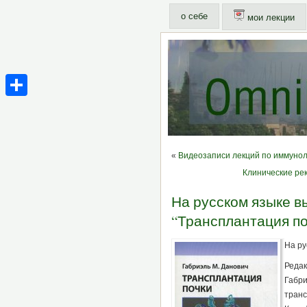
о себе
мои лекции
Share
«
Видеозаписи лекций по иммунол
Клинические ре
На русском языке в
“Трансплантация по
На ру
Редак
Габри
транс