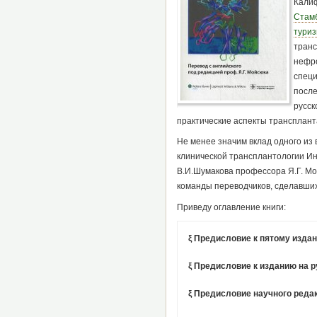
Калиф
Стамб
туриз
транс
нефро
специ
после
русск
практические аспекты трансплант
Не менее значим вклад одного из
клинической трансплантологии Ин
В.И.Шумакова профессора Я.Г. Мо
команды переводчиков, сделавших
Приведу оглавление книги:
ξ Предисловие к пятому изда
ξ Предисловие к изданию на 
ξ Предисловие научного реда