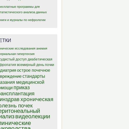
Бесплатные программы для
статистического анализа данных
Книги и журналы по нефрологии
ЕТКИ
инические исследования
анемия
териальная гипертензия
судистый доступ
диабетическая
фропатия
всемирный день почки
диатрия
острое почечное
стандарты
овреждение
казания медицинской
приказ
омощи
рансплантация
хроническая
инздрав
олезнь почек
еритонеальный
иализ
видеолекции
линические
уководства