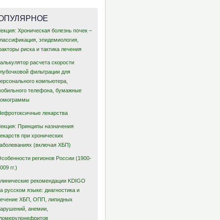
ОПУЛЯРНОЕ
екция: Хроническая болезнь почек –
классификация, эпидемиология,
акторы риска и тактика лечения
Калькулятор расчета скорости
клубочковой фильтрации для
персонального компьютера,
мобильного телефона, бумажные
номограммы
Нефротоксичные лекарства
Лекция: Принципы назначения
лекарств при хронических
заболеваниях (включая ХБП)
Особенности регионов России (1900-
009 гг.)
Клинические рекомендации KDIGO
а русском языке: диагностика и
лечение ХБП, ОПП, липидных
нарушений, анемии,
гломерулонефритов