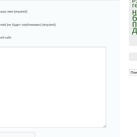
г
н
аше имя (required)
б
п
mail (не будет опубликован) (required)
д
еб-сайт