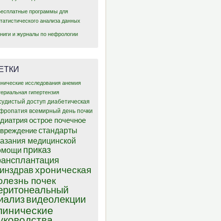
Бесплатные программы для
статистического анализа данных
Книги и журналы по нефрологии
ЕТКИ
инические исследования
анемия
териальная гипертензия
судистый доступ
диабетическая
фропатия
всемирный день почки
диатрия
острое почечное
стандарты
овреждение
казания медицинской
приказ
омощи
рансплантация
хроническая
инздрав
олезнь почек
еритонеальный
иализ
видеолекции
линические
уководства