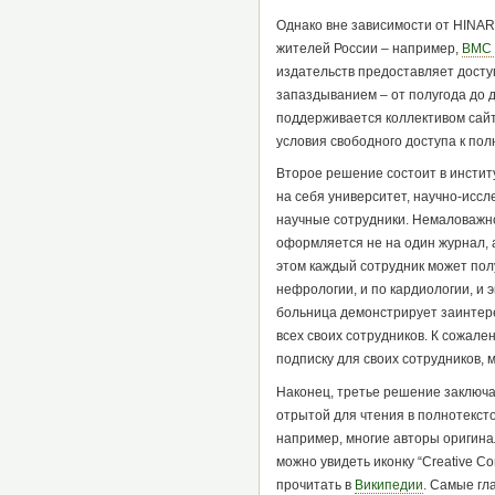
Однако вне зависимости от HINAR
жителей России – например,
BMC 
издательств предоставляет досту
запаздыванием – от полугода до д
поддерживается коллективом сай
условия свободного доступа к пол
Второе решение состоит в инстит
на себя университет, научно-иссл
научные сотрудники. Немаловажно
оформляется не на один журнал, 
этом каждый сотрудник может пол
нефрологии, и по кардиологии, и 
больница демонстрирует заинтер
всех своих сотрудников. К сожале
подписку для своих сотрудников, 
Наконец, третье решение заключа
отрытой для чтения в полнотексто
например, многие авторы оригина
можно увидеть иконку “Creative 
прочитать в
Википедии
. Самые гл