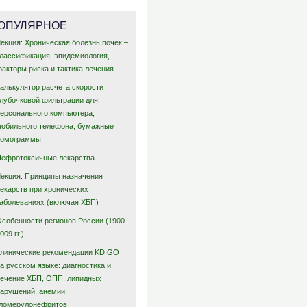
ОПУЛЯРНОЕ
екция: Хроническая болезнь почек –
классификация, эпидемиология,
акторы риска и тактика лечения
Калькулятор расчета скорости
клубочковой фильтрации для
персонального компьютера,
мобильного телефона, бумажные
номограммы
Нефротоксичные лекарства
Лекция: Принципы назначения
лекарств при хронических
заболеваниях (включая ХБП)
Особенности регионов России (1900-
009 гг.)
Клинические рекомендации KDIGO
а русском языке: диагностика и
лечение ХБП, ОПП, липидных
нарушений, анемии,
гломерулонефритов