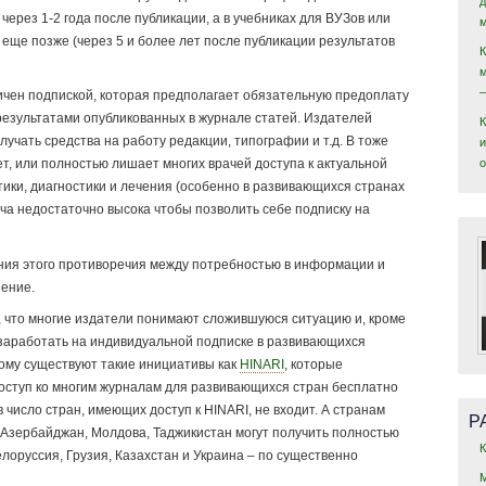
через 1-2 года после публикации, а в учебниках для ВУЗов или
еще позже (через 5 и более лет после публикации результатов
ичен подпиской, которая предполагает обязательную предоплату
результатами опубликованных в журнале статей. Издателей
учать средства на работу редакции, типографии и т.д. В тоже
и
т, или полностью лишает многих врачей доступа к актуальной
ки, диагностики и лечения (особенно в развивающихся странах
ача недостаточно высока чтобы позволить себе подписку на
ия этого противоречия между потребностью в информации и
ение.
 что многие издатели понимают сложившуюся ситуацию и, кроме
о заработать на индивидуальной подписке в развивающихся
ому существуют такие инициативы как
HINARI
, которые
оступ ко многим журналам для развивающихся стран бесплатно
 число стран, имеющих доступ к HINARI, не входит. А странам
Р
Азербайджан, Молдова, Таджикистан могут получить полностью
лоруссия, Грузия, Казахстан и Украина – по существенно