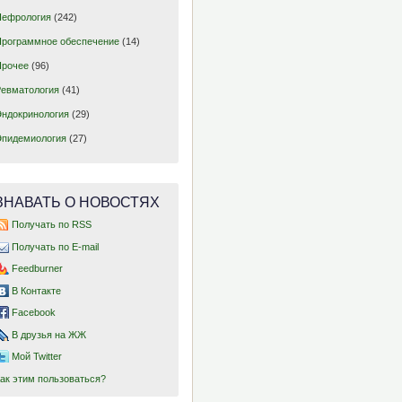
Нефрология
(242)
Программное обеспечение
(14)
Прочее
(96)
Ревматология
(41)
Эндокринология
(29)
Эпидемиология
(27)
ЗНАВАТЬ О НОВОСТЯХ
Получать по RSS
Получать по E-mail
Feedburner
В Контакте
Facebook
В друзья на ЖЖ
Мой Twitter
Как этим пользоваться?