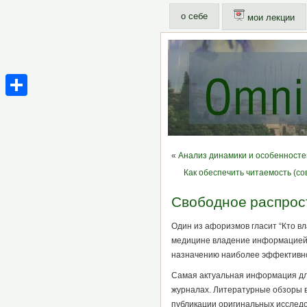
о себе
мои лекции
Share
«
Анализ динамики и особенносте
Как обеспечить читаемость (со
Свободное распрос
Один из афоризмов гласит “Кто в
медицине владение информацией 
назначению наиболее эффективно
Самая актуальная информация для
журналах. Литературные обзоры в
публикации оригинальных исследо