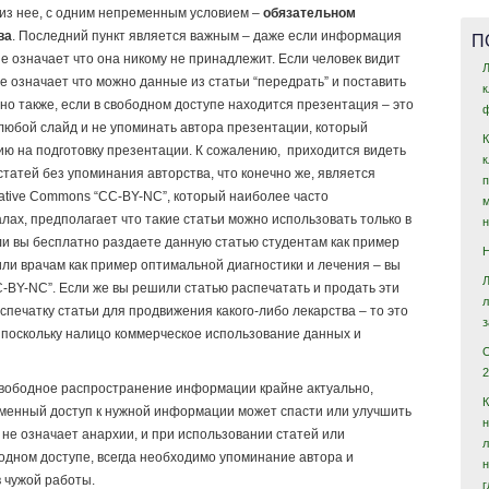
из нее, с одним непременным условием –
обязательном
П
ва
. Последний пункт является важным – даже если информация
е означает что она никому не принадлежит. Если человек видит
Л
не означает что можно данные из статьи “передрать” и поставить
чно также, если в свободном доступе находится презентация – это
ф
 любой слайд и не упоминать автора презентации, который
ию на подготовку презентации. К сожалению, приходится видеть
татей без упоминания авторства, что конечно же, является
tive Commons “CC-BY-NC”, который наиболее часто
ах, предполагает что такие статьи можно использовать только в
ли вы бесплатно раздаете данную статью студентам как пример
ли врачам как пример оптимальной диагностики и лечения – вы
-BY-NC”. Если же вы решили статью распечатать и продать эти
спечатку статьи для продвижения какого-либо лекарства – то это
поскольку налицо коммерческое использование данных и
2
 свободное распространение информации крайне актуально,
еменный доступ к нужной информации может спасти или улучшить
н
а не означает анархии, и при использовании статей или
одном доступе, всегда необходимо упоминание автора и
 чужой работы.