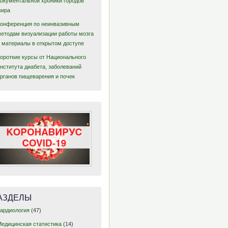
документальной хроники городов
мира
Конференция по неинвазивным
методам визуализации работы мозга
– материалы в открытом доступе
Короткие курсы от Национального
нститута диабета, заболеваний
органов пищеварения и почек
АЗДЕЛЫ
Кардиология
(47)
Медицинская статистика
(14)