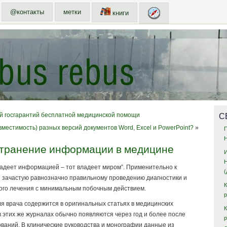
@контакты
метки
книги
С
й госгарантий бесплатной медицинской помощи
вместимость) разных версий документов Word, Excel и PowerPoint?
»
транение информации в медицине
ладеет информацией – тот владеет миром”. Применительно к
зачастую равнозначно правильному проведению диагностики и
го лечения с минимальным побочным действием.
 врача содержится в оригинальных статьях в медицинских
К
 этих же журналах обычно появляются через год и более после
ваний. В клинические руководства и монографии данные из