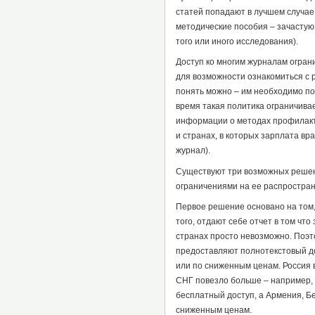
статей попадают в лучшем случае 
методические пособия – зачастую 
того или иного исследования).
Доступ ко многим журналам огран
для возможности ознакомиться с 
понять можно – им необходимо пол
время такая политика ограничивае
информации о методах профилакти
и странах, в которых зарплата вр
журнал).
Существуют три возможных решен
ограничениями на ее распростран
Первое решение основано на том,
того, отдают себе отчет в том чт
странах просто невозможно. Поэт
предоставляют полнотекстовый д
или по сниженным ценам. Россия в
СНГ повезло больше – например, 
бесплатный доступ, а Армения, Бе
сниженным ценам.