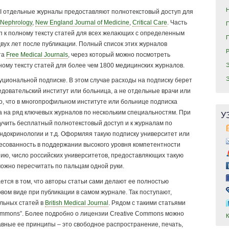
I отдельные журналы предоставляют полнотекстовый доступ для
Nephrology
,
New England Journal of Medicine
,
Critical Care
. Часть
п к полному тексту статей для всех желающих с определенным
вух лет после публикации. Полный список этих журналов
та
Free Medical Journals
, через который можно посмотреть
ному тексту статей для более чем 1800 медицинских журналов.
уциональной подписке. В этом случае расходы на подписку берет
едовательский институт или больница, а не отдельные врачи или
, что в многопрофильном институте или больнице подписка
а на ряд ключевых журналов по нескольким специальностям. При
У
учить бесплатный полнотекстовый доступ и к журналам по
эндокринологии и т.д. Оформляя такую подписку университет или
есованность в поддержании высокого уровня компетентности
нию, число российских университетов, предоставляющих такую
можно пересчитать по пальцам одной руки.
ется в том, что авторы статьи сами делают ее полностью
вом виде при публикации в самом журнале. Так поступают,
льных статей в
British Medical Journal
. Рядом с такими статьями
Commons”. Более подробно о лицензии Creative Commons можно
авные ее принципы – это свободное распространение, печать,