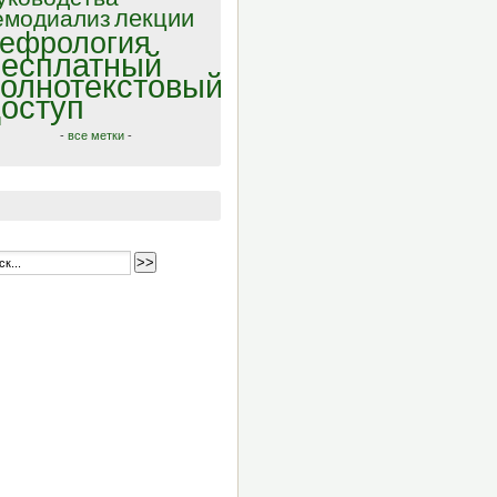
лекции
емодиализ
ефрология
есплатный
олнотекстовый
оступ
-
все метки
-
>>