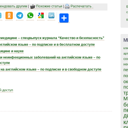
ендовать другим
|
Похожие статьи
|
Распечатать
.
Share
 медицине – спецвыпуск журнала “Качество и безопасность”
М
нглийском языке – по подписке и в бесплатном доступе
кл
ицине и науке
ар
 неинфекционных заболеваний на английском языке – по
со
оступе
не
пе
на английском языке – по подписке и в свободном доступе
п
о
п
й доступ
т
М
б
п
д
к
р