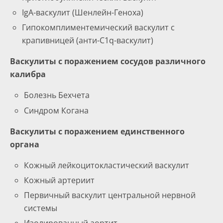
IgA-васкулит (Шенлейн-Геноха)
Гипокомплиментемический васкулит с
крапивницей (анти-C1q-васкулит)
Васкулиты с поражением сосудов различного
калибра
Болезнь Бехчета
Синдром Когана
Васкулиты с поражением единственного
органа
Кожный лейкоцитокластический васкулит
Кожный артериит
Первичный васкулит центральной нервной
системы