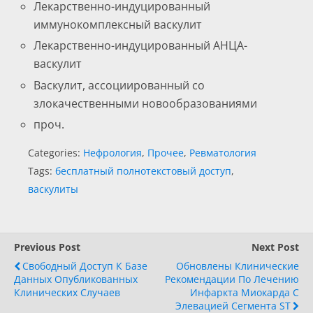
Лекарственно-индуцированный
иммунокомплексный васкулит
Лекарственно-индуцированный АНЦА-
васкулит
Васкулит, ассоциированный со
злокачественными новообразованиями
проч.
Categories:
Нефрология
,
Прочее
,
Ревматология
Tags:
бесплатный полнотекстовый доступ
,
васкулиты
Previous Post
Next Post
Свободный Доступ К Базе
Обновлены Клинические
Данных Опубликованных
Рекомендации По Лечению
Клинических Случаев
Инфаркта Миокарда С
Элевацией Сегмента ST