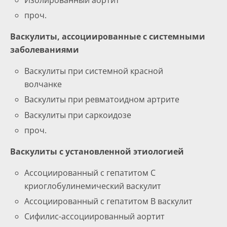
Изолированный аортит
проч.
Васкулиты, ассоциированные с системными
заболеваниями
Васкулиты при системной красной
волчанке
Васкулиты при ревматоидном артрите
Васкулиты при саркоидозе
проч.
Васкулиты с установленной этиологией
Ассоциированный с гепатитом С
криоглобулинемический васкулит
Ассоциированный с гепатитом В васкулит
Сифилис-ассоциированный аортит