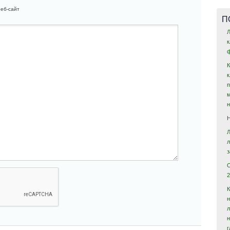
еб-сайт
П
Л
ф
2
н