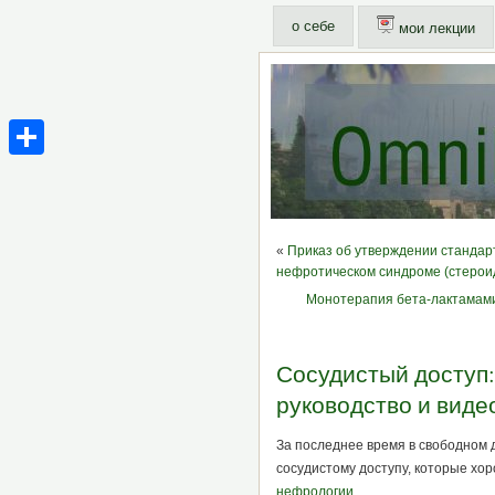
о себе
мои лекции
Share
«
Приказ об утверждении станда
нефротическом синдроме (стерои
Монотерапия бета-лактамами
Сосудистый доступ:
руководство и виде
За последнее время в свободном 
сосудистому доступу, которые хо
нефрологии
.