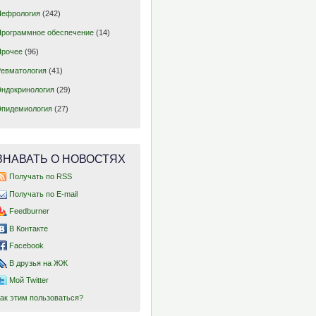
Нефрология
(242)
Программное обеспечение
(14)
Прочее
(96)
Ревматология
(41)
Эндокринология
(29)
Эпидемиология
(27)
ЗНАВАТЬ О НОВОСТЯХ
Получать по RSS
Получать по E-mail
Feedburner
В Контакте
Facebook
В друзья на ЖЖ
Мой Twitter
Как этим пользоваться?