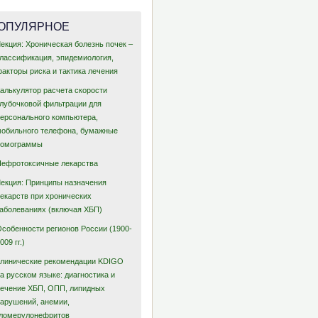
ОПУЛЯРНОЕ
екция: Хроническая болезнь почек –
классификация, эпидемиология,
акторы риска и тактика лечения
Калькулятор расчета скорости
клубочковой фильтрации для
персонального компьютера,
мобильного телефона, бумажные
номограммы
Нефротоксичные лекарства
Лекция: Принципы назначения
лекарств при хронических
заболеваниях (включая ХБП)
Особенности регионов России (1900-
009 гг.)
Клинические рекомендации KDIGO
а русском языке: диагностика и
лечение ХБП, ОПП, липидных
нарушений, анемии,
гломерулонефритов