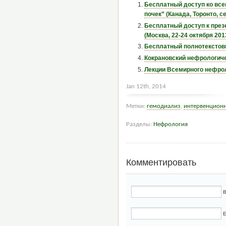
Бесплатный доступ ко вс
почек” (Канада, Торонто, с
Бесплатный доступ к пре
(Москва, 22-24 октября 201
Бесплатный полнотекстовы
Кокрановский нефрологиче
Лекции Всемирного нефрол
Jan 12th, 2014
Метки:
гемодиализ
,
интервенционн
Разделы:
Нефрология
Комментировать
В
E