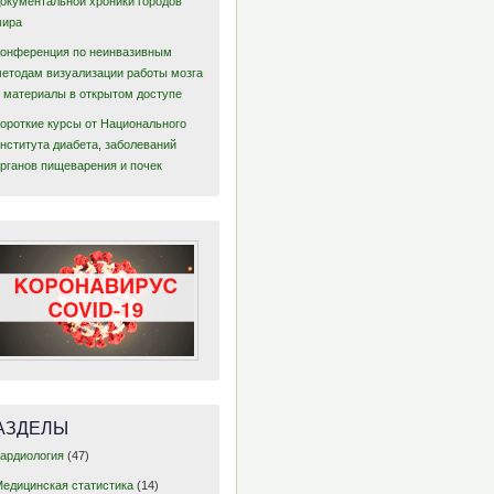
документальной хроники городов
мира
Конференция по неинвазивным
методам визуализации работы мозга
– материалы в открытом доступе
Короткие курсы от Национального
нститута диабета, заболеваний
органов пищеварения и почек
АЗДЕЛЫ
Кардиология
(47)
Медицинская статистика
(14)