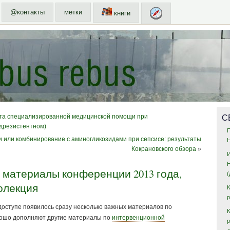
@контакты
метки
книги
С
рта специализированной медицинской помощи при
дрезистентном)
 или комбинирование с аминогликозидами при сепсисе: результаты
Кокрановского обзора
»
 материалы конференции 2013 года,
олекция
доступе появилось сразу несколько важных материалов по
К
рошо дополняют другие материалы по
интервенционной