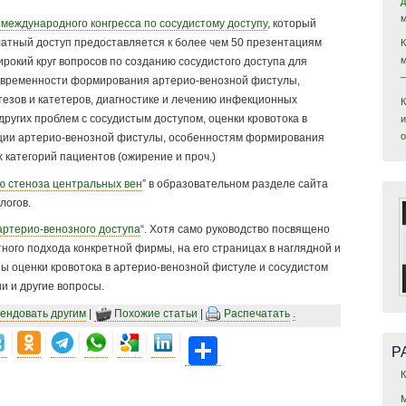
международного конгресса по сосудистому доступу
, который
латный доступ предоставляется к более чем 50 презентациям
рокий круг вопросов по созданию сосудистого доступа для
оевременности формирования артерио-венозной фистулы,
езов и катетеров, диагностике и лечению инфекционных
других проблем с сосудистым доступом, оценки кровотока в
и
кции артерио-венозной фистулы, особенностям формирования
 категорий пациентов (ожирение и проч.)
ю стеноза центральных вен
” в образовательном разделе сайта
логов.
артерио-венозного доступа
“. Хотя само руководство посвящено
ного подхода конкретной фирмы, на его страницах в наглядной и
 оценки кровотока в артерио-венозной фистуле и сосудистом
и и другие вопросы.
ендовать другим
|
Похожие статьи
|
Распечатать
.
Share
Р