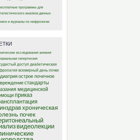
Бесплатные программы для
статистического анализа данных
Книги и журналы по нефрологии
ЕТКИ
инические исследования
анемия
териальная гипертензия
судистый доступ
диабетическая
фропатия
всемирный день почки
диатрия
острое почечное
стандарты
овреждение
казания медицинской
приказ
омощи
рансплантация
хроническая
инздрав
олезнь почек
еритонеальный
иализ
видеолекции
линические
уководства