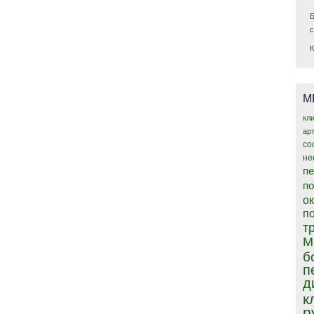
М
кл
ар
со
не
пе
п
о
п
т
М
б
п
д
к
р