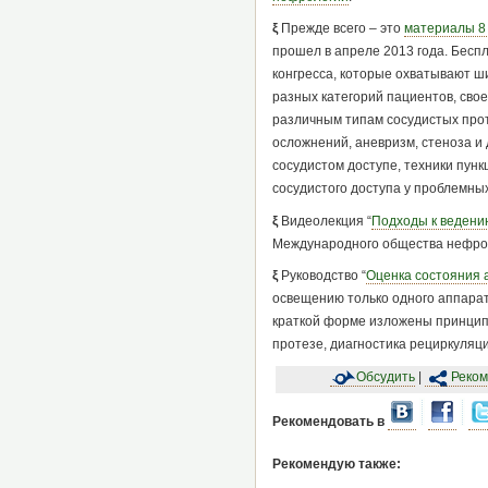
ξ
Прежде всего – это
материалы 8 
прошел в апреле 2013 года. Бесп
конгресса, которые охватывают ши
разных категорий пациентов, св
различным типам сосудистых прот
осложнений, аневризм, стеноза и 
сосудистом доступе, техники пун
сосудистого доступа у проблемных
ξ
Видеолекция “
Подходы к ведени
Международного общества нефро
ξ
Руководство “
Оценка состояния 
освещению только одного аппарат
краткой форме изложены принципы
протезе, диагностика рециркуляци
Обсудить
|
Реком
Рекомендовать в
Рекомендую также: