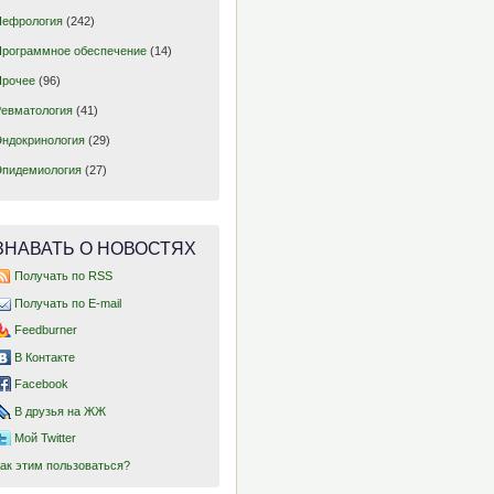
Нефрология
(242)
Программное обеспечение
(14)
Прочее
(96)
Ревматология
(41)
Эндокринология
(29)
Эпидемиология
(27)
ЗНАВАТЬ О НОВОСТЯХ
Получать по RSS
Получать по E-mail
Feedburner
В Контакте
Facebook
В друзья на ЖЖ
Мой Twitter
Как этим пользоваться?