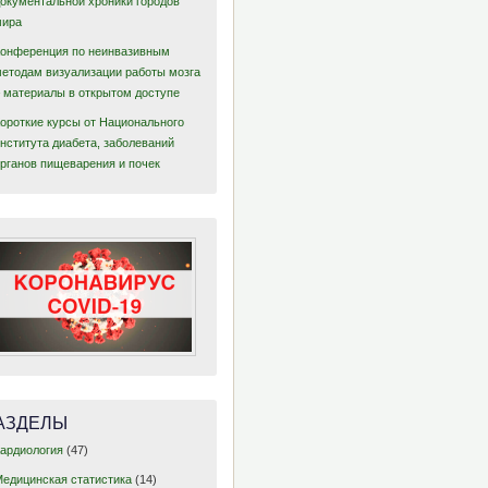
документальной хроники городов
мира
Конференция по неинвазивным
методам визуализации работы мозга
– материалы в открытом доступе
Короткие курсы от Национального
нститута диабета, заболеваний
органов пищеварения и почек
АЗДЕЛЫ
Кардиология
(47)
Медицинская статистика
(14)