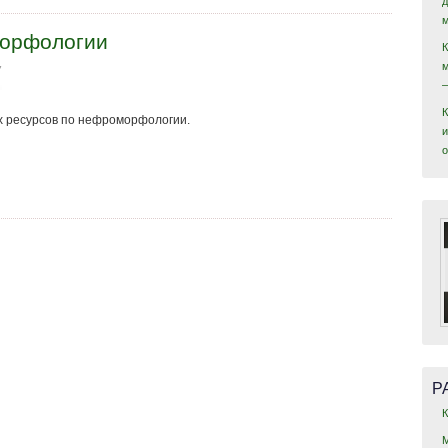
морфологии
7
 ресурсов по нефроморфологии.
и
Р