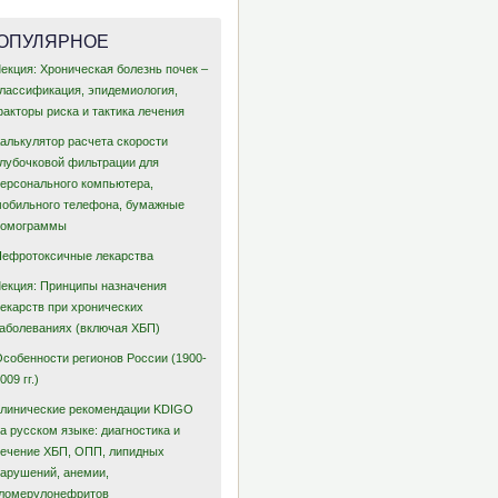
ОПУЛЯРНОЕ
екция: Хроническая болезнь почек –
классификация, эпидемиология,
акторы риска и тактика лечения
Калькулятор расчета скорости
клубочковой фильтрации для
персонального компьютера,
мобильного телефона, бумажные
номограммы
Нефротоксичные лекарства
Лекция: Принципы назначения
лекарств при хронических
заболеваниях (включая ХБП)
Особенности регионов России (1900-
009 гг.)
Клинические рекомендации KDIGO
а русском языке: диагностика и
лечение ХБП, ОПП, липидных
нарушений, анемии,
гломерулонефритов