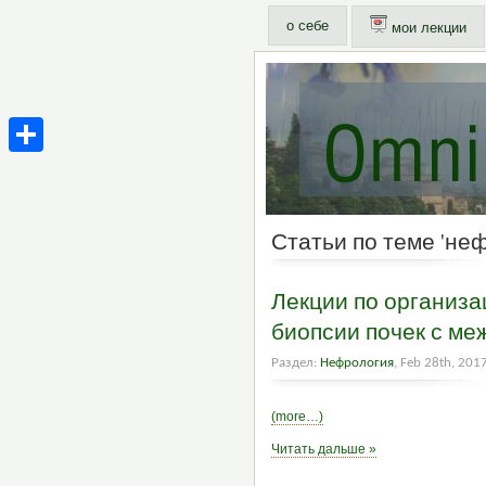
о себе
мои лекции
Share
Статьи по теме 'не
Лекции по организ
биопсии почек с ме
Раздел:
Нефрология
, Feb 28th, 201
(more…)
Читать дальше »