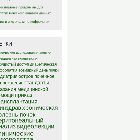
Бесплатные программы для
статистического анализа данных
Книги и журналы по нефрологии
ЕТКИ
инические исследования
анемия
териальная гипертензия
судистый доступ
диабетическая
фропатия
всемирный день почки
диатрия
острое почечное
стандарты
овреждение
казания медицинской
приказ
омощи
рансплантация
хроническая
инздрав
олезнь почек
еритонеальный
иализ
видеолекции
линические
уководства