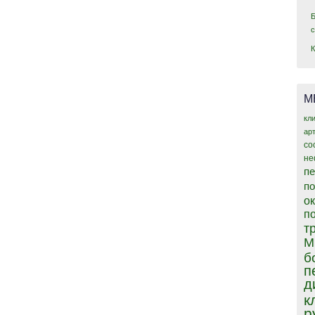
М
кл
ар
со
не
пе
п
о
п
т
М
б
п
д
к
р