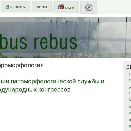
@контакты
метки
книги
фроморфология'
С
ации патоморфологической службы и
ждународных конгрессов
7
К