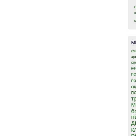
М
кл
ар
со
не
пе
п
о
п
т
М
б
п
д
к
р