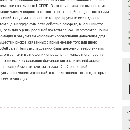
инимавших различные НСПВП. Включение в анализ именно этих
льшим числом пациентов и, соответственно, более достоверными
явлений. Рандомизированные контролируемые исследования,
том оценки эффективности действия лекарств, в большинстве
ность для оценки реальной частоты побочных эффектов. Таким
рмация и результаты когортных исследований дополняют друг
и
ществ и рисков, связанных с применением того или иного
Gettigan и Henry исследования были довольно гетерогенными
циентов, так и в отношении определения конкретного перечня
(почти все исследования фиксировали развитие инфарктов
в, внезапной смерти, сметри от застойной сердечной
ную информацию можно найти в приложениях к статье, которые
я всех желающих.
Р