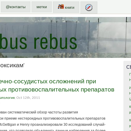
@контакты
метки
книги
оксикам'
С
ечно-сосудистых осложнений при
ых противовоспалительных препаратов
атология
, Oct 12th, 2011
ован систематический обзор частоты развития
ри приеме нестероидных противовоспалительных препаратов
К
 McGettigan и Henry проанализировали 30 исследований случай-
вание, что позволило объединить данные наблюдения за более