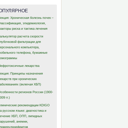
ОПУЛЯРНОЕ
екция: Хроническая болезнь почек –
классификация, эпидемиология,
акторы риска и тактика лечения
Калькулятор расчета скорости
клубочковой фильтрации для
персонального компьютера,
мобильного телефона, бумажные
номограммы
Нефротоксичные лекарства
Лекция: Принципы назначения
лекарств при хронических
заболеваниях (включая ХБП)
Особенности регионов России (1900-
009 гг.)
Клинические рекомендации KDIGO
а русском языке: диагностика и
лечение ХБП, ОПП, липидных
нарушений, анемии,
гломерулонефритов