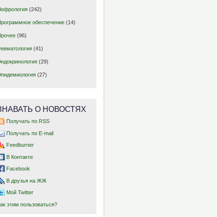
Нефрология
(242)
Программное обеспечение
(14)
Прочее
(96)
Ревматология
(41)
Эндокринология
(29)
Эпидемиология
(27)
ЗНАВАТЬ О НОВОСТЯХ
Получать по RSS
Получать по E-mail
Feedburner
В Контакте
Facebook
В друзья на ЖЖ
Мой Twitter
Как этим пользоваться?