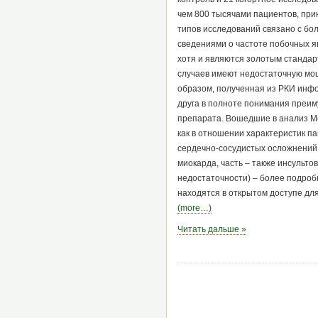
чем 800 тысячами пациентов, пр
типов исследований связано с бо
сведениями о частоте побочных 
хотя и являются золотым стандар
случаев имеют недостаточную мощ
образом, полученная из РКИ инфо
друга в полноте понимания преиму
препарата. Вошедшие в анализ Mc
как в отношении характеристик па
сердечно-сосудистых осложнений 
миокарда, часть – также инсульто
недостаточности) – более подроб
находятся в открытом доступе дл
(more…)
Читать дальше »