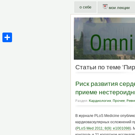
о себе
мои лекции
Share
Статьи по теме 'Пир
Риск развития серд
приеме нестероидн
Раздел:
Кардиология
,
Прочее
,
Ревм
В журнале PLoS Medicine опублик
кардиоваскулярных осложнений п
(
PLoS Med 2011; 8(9): e1001098
).
контроль и 21 когортное исследо