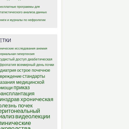
Бесплатные программы для
статистического анализа данных
Книги и журналы по нефрологии
ЕТКИ
инические исследования
анемия
териальная гипертензия
судистый доступ
диабетическая
фропатия
всемирный день почки
диатрия
острое почечное
стандарты
овреждение
казания медицинской
приказ
омощи
рансплантация
хроническая
инздрав
олезнь почек
еритонеальный
иализ
видеолекции
линические
уководства