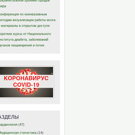
документальной хроники городов
мира
Конференция по неинвазивным
методам визуализации работы мозга
– материалы в открытом доступе
Короткие курсы от Национального
нститута диабета, заболеваний
органов пищеварения и почек
АЗДЕЛЫ
Кардиология
(47)
Медицинская статистика
(14)