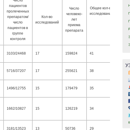
Число
пациентов
Общее кол-во
Число
ОР
пролеченных
исследований
человеко-
препаратом/
Кол-во
лет
й
число
исследований
приема
пациентов в
препарата
группе
контроля
3103/24468
17
159824
41
1,09
У
5716/37207
17
255621
38
1,18
1496/12755
15
179479
35
1,17
1662/10827
15
126219
34
1,45
3181/13523
13
50736
29
1,40