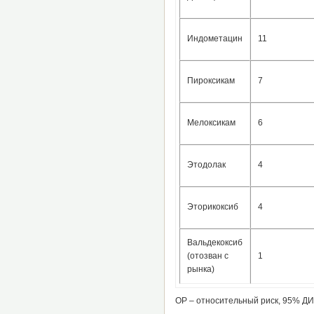
Индометацин
11
Пироксикам
7
Мелоксикам
6
Этодолак
4
Эторикоксиб
4
Вальдекоксиб
(отозван с
1
рынка)
ОР – относительный риск, 95% Д