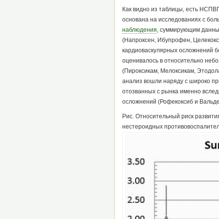
Как видно из таблицы, есть НСПВ
основана на исследованиях с бол
наблюдения
, суммирующим данные
(Напроксен, Ибупрофен, Целекокс
кардиоваскулярных осложнений бо
оценивалось в относительно небо
(Пироксикам, Мелоксикам, Этодола
анализ вошли наряду с широко п
отозванных с рынка именно вслед
осложнений (Рофекоксиб и Вальде
Рис. Относительный риск развит
нестероидных противовоспалите