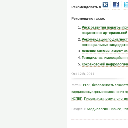
Рекомендовать в
Рекомендую также:
Риск развития подагры пр
пациентов с артериальной
Рекомендации по диагност
потенциальных кандидатов
Лечение анемии: акцент н
Гемодиализ: имеющийся пр
Кокрановский нефрологиче
Oct 12th, 2011
Метки:
PLoS
,
безопасность лекарст
кардиоваскулярные осложнения п
НСПВП
,
Пироксикам
,
ревматология
Разделы:
Кардиология
,
Прочее
,
Рев