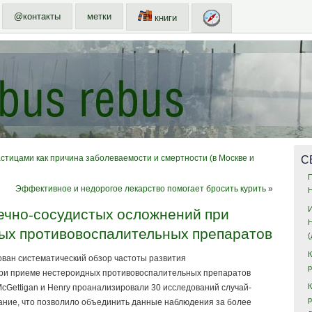
@контакты
метки
книги
С
стицами как причина заболеваемости и смертности (в Москве и
Эффективное и недорогое лекарство помогает бросить курить
»
ечно-сосудистых осложнений при
ых противовоспалительных препаратов
ован систематический обзор частоты развития
ри приеме нестероидных противовоспалительных препаратов
К
 McGettigan и Henry проанализировали 30 исследований случай-
вание, что позволило объединить данные наблюдения за более