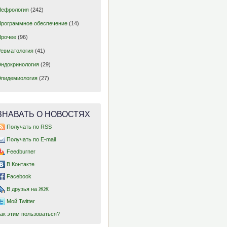
Нефрология
(242)
95%
ДИ
Программное обеспечение
(14)
Кохран
р
2
I
Прочее
(96)
Q
Ревматология
(41)
Эндокринология
(29)
Эпидемиология
(27)
(1,02-
143,1
<0,0001
70,70%
1,16)
ЗНАВАТЬ О НОВОСТЯХ
(1,11-
226,7
<0,0001
81,90%
Получать по RSS
1,25)
Получать по E-mail
(1,08-
Feedburner
236,9
<0,0001
84,40%
1,27)
В Контакте
Facebook
(1,33-
В друзья на ЖЖ
227,8
<0,0001
84,20%
1,59)
Мой Twitter
Как этим пользоваться?
(1,27-
224,4
<0,0001
86,60%