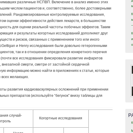
инимавших различные НСПВП. Включение в анализ именно этих
льшим числом пациентов и, соответственно, более достоверными
явлений. Рандомизированные контролируемые исследования,
том оценки эффективности действия лекарств, в большинстве
ность для оценки реальной частоты побочных эффектов. Таким
рмация и результаты когортных исследований дополняют друг
и
ществ и рисков, связанных с применением того или иного
Gettigan и Henry исследования были довольно гетерогенными
циентов, так и в отношении определения конкретного перечня
(почти все исследования фиксировали развитие инфарктов
в, внезапной смерти, сметри от застойной сердечной
ную информацию можно найти в приложениях к статье, которые
я всех желающих.
тоты развития кардиоваскулярных осложнений при применении
ных препаратов (используйте “бегунок” внизу таблицы для
Р
ания случай-
Когортные исследования
нтроль