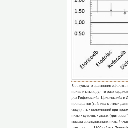
В результате сравнения эффекта н
пришли к выводу, что риск карди
доз Рофекоксиба, Целекоксиба и 
препаратов (таблица с этими данн
сосудистых осложнений при прием
низких суточных дозах (критерии 
восьми исследованиях низкой счита
двух – менее 1800 мг/сут). Прием