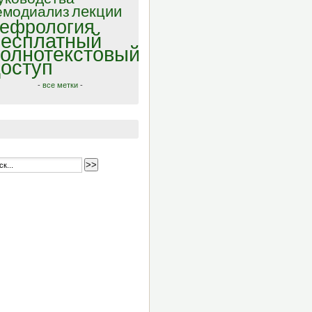
лекции
емодиализ
ефрология
есплатный
олнотекстовый
оступ
-
все метки
-
>>