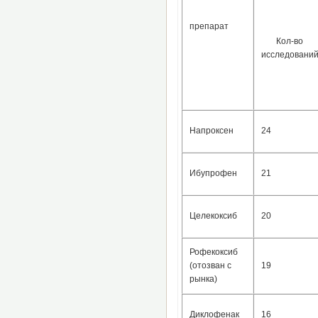
препарат
Кол-во
исследовани
Напроксен
24
Ибупрофен
21
Целекоксиб
20
Рофекоксиб
(отозван с
19
рынка)
Диклофенак
16