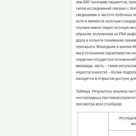
чем 800 тысячами пациентов, пр
типов исследований связано с бо
сведениями о частоте побочных 
хотя и являются золотым стандар
случаев имеют недостаточную мощ
образом, полученная из РКИ инфо
друга в полноте понимания преиму
препарата. Вошедшие в анализ Mc
как в отношении характеристик па
сердечно-сосудистых осложнений 
миокарда, часть – также инсульто
недостаточности) – более подроб
находятся в открытом доступе дл
Таблица. Результаты анализа час
нестероидных противовоспалитель
просмотра всех столбцов):
Исследов
ко