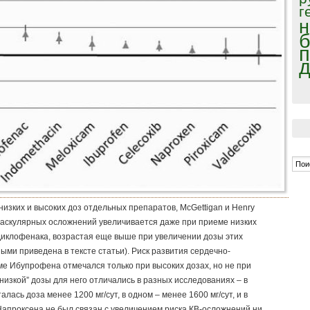
г
н
б
п
д
изких и высоких доз отдельных препаратов, McGettigan и Henry
оваскулярных осложнений увеличивается даже при приеме низких
Диклофенака, возрастая еще выше при увеличении дозы этих
ыми приведена в тексте статьи). Риск развития сердечно-
е Ибупрофена отмечался только при высоких дозах, но не при
“низкой” дозы для него отличались в разных исследованиях – в
лась доза менее 1200 мг/сут, в одном – менее 1600 мг/сут, и в
 Напроксена не был связан с увеличением риска КВ-осложнений ни