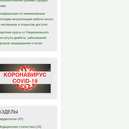
документальной хроники городов
мира
Конференция по неинвазивным
методам визуализации работы мозга
– материалы в открытом доступе
Короткие курсы от Национального
нститута диабета, заболеваний
органов пищеварения и почек
АЗДЕЛЫ
Гетерогенность между
исследованиями
Кардиология
(47)
Медицинская статистика
(14)