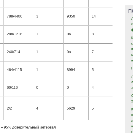
П
788/4406
3
9350
14
1,30
Л
ф
288/1216
1
0a
8
1,08
240/714
1
0a
7
1,20
464/4115
1
8994
5
1,55
60/116
0
0
4
2,05
2
2/2
4
5629
5
1,05
н
И – 95% доверительный интервал