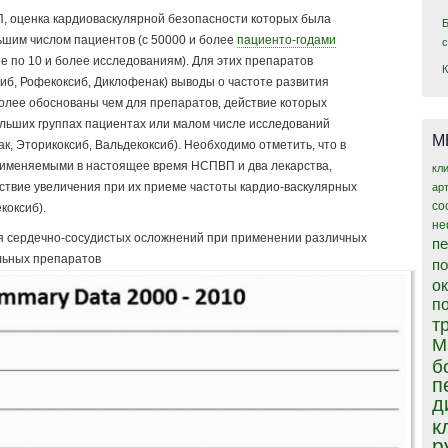
П, оценка кардиоваскулярной безопасности которых была
ьшим числом пациентов (с 50000 и более
пациенто-годами
 по 10 и более исследованиям). Для этих препаратов
иб, Рофекоксиб, Диклофенак) выводы о частоте развития
лее обоснованы чем для препаратов, действие которых
льших группах пациентах или малом числе исследований
М
к, Эторикоксиб, Вальдекоксиб). Необходимо отметить, что в
рименяемыми в настоящее время НСПВП и два лекарства,
кл
ствие увеличения при их приеме частоты кардио-васкулярных
ар
со
коксиб).
не
ия сердечно-сосудистых осложнений при применении различных
пе
льных препаратов
п
о
п
т
М
б
п
д
к
р