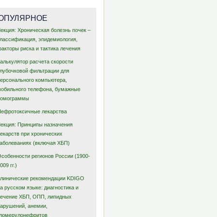
1,55)
ОПУЛЯРНОЕ
(1,19-
20,8
0,1
32,60%
екция: Хроническая болезнь почек –
1,41)
классификация, эпидемиология,
акторы риска и тактика лечения
(0,91-
8,6
0,3
18,90%
1,30)
Калькулятор расчета скорости
клубочковой фильтрации для
(1,07-
персонального компьютера,
2,8
0,7
0%
1,33)
мобильного телефона, бумажные
номограммы
(1,28-
Нефротоксичные лекарства
18,9
0,01
57,70%
1,87)
Лекция: Принципы назначения
лекарств при хронических
(1,45-
0,7
0,9
0%
заболеваниях (включая ХБП)
2,88)
Особенности регионов России (1900-
009 гг.)
(0,81-
13,4
0,004
77,60%
Клинические рекомендации KDIGO
1,36)
а русском языке: диагностика и
лечение ХБП, ОПП, липидных
нарушений, анемии,
гломерулонефритов