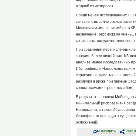
в одной из дозировок.
Среди менее исследованных НСП
связаны с высоким риском развити
Мелоксикам имели низкий риск КВ-
назначение Перокискама уменьшае
со стороны желудочно-кишечного 
При сравнении перечисленных лек
значимо более низкий риск КВ-о
анализе менее исследованных пре
Ибупрофена и Напроксена прием 
сердечно-сосудистых осложнений (
различия в риске при приеме Это
сопоставимыми с рофекоксибом).
В результате анализа McGettigan
минимальный риск развития серд
Напроксена, а также Ибупрофена 
Диклофенака приводит к существ
осложнений.
Обсудить
|
Реком