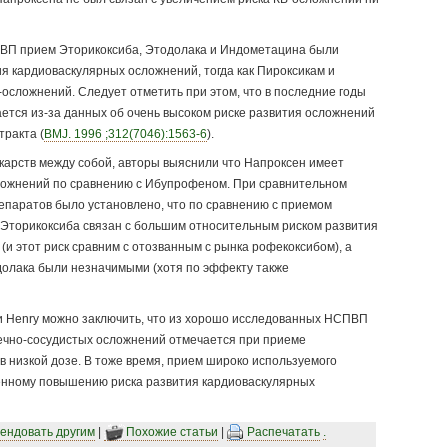
ВП прием Эторикоксиба, Этодолака и Индометацина были
я кардиоваскулярных осложнений, тогда как Пироксикам и
осложнений. Следует отметить при этом, что в последние годы
тся из-за данных об очень высоком риске развития осложнений
тракта (
BMJ. 1996 ;312(7046):1563-6
).
арств между собой, авторы выяснили что Напроксен имеет
сложнений по сравнению с Ибупрофеном. При сравнительном
паратов было установлено, что по сравнению с приемом
Эторикоксиба связан с большим относительным риском развития
и этот риск сравним с отозванным с рынка рофекоксибом), а
долака были незначимыми (хотя по эффекту также
 и Henry можно заключить, что из хорошо исследованных НСПВП
ечно-сосудистых осложнений отмечается при приеме
в низкой дозе. В тоже время, прием широко используемого
енному повышению риска развития кардиоваскулярных
ендовать другим
|
Похожие статьи
|
Распечатать
.