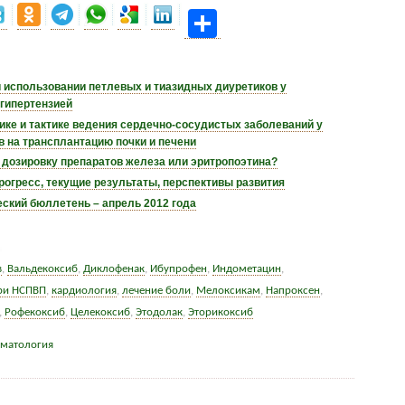
Share
и использовании петлевых и тиазидных диуретиков у
 гипертензией
ике и тактике ведения сердечно-сосудистых заболеваний у
 на трансплантацию почки и печени
а дозировку препаратов железа или эритропоэтина?
огресс, текущие результаты, перспективы развития
ский бюллетень – апрель 2012 года
в
,
Вальдекоксиб
,
Диклофенак
,
Ибупрофен
,
Индометацин
,
ри НСПВП
,
кардиология
,
лечение боли
,
Мелоксикам
,
Напроксен
,
,
Рофекоксиб
,
Целекоксиб
,
Этодолак
,
Эторикоксиб
матология