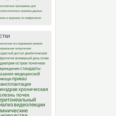
Бесплатные программы для
статистического анализа данных
Книги и журналы по нефрологии
ЕТКИ
инические исследования
анемия
териальная гипертензия
судистый доступ
диабетическая
фропатия
всемирный день почки
диатрия
острое почечное
стандарты
овреждение
казания медицинской
приказ
омощи
рансплантация
хроническая
инздрав
олезнь почек
еритонеальный
иализ
видеолекции
линические
уководства