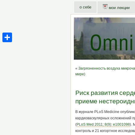
о себе
мои лекции
Share
«
Загрязненность воздуха микроча
мире)
Риск развития серд
приеме нестероидн
В журнале PLoS Medicine опублик
кардиоваскулярных осложнений п
(
PLoS Med 2011; 8(9): e1001098
).
контроль и 21 когортное исследо