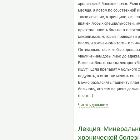
хронической болезни почек. Если
месяца, а потом по собственной 
такое лечение, в принципе, лише
врачей любых специальностей, и
приверженность больного к лечен
механизмов, которые приводят к 
иному, и в конечном итоге – к сн
Оптимально, если любые препара
увеличением дозы либо до адеква
Важно избегать смены лекарств бе
ищут”. Если препарат у больного х
подумать, а стоит ли менять его на
Важно разъяснять пациенту план 
больному, что сам пациент должен
(more…)
Читать дальше »
Лекция: Минеральн
хронической болезн