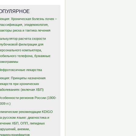
ОПУЛЯРНОЕ
екция: Хроническая болезнь почек –
классификация, эпидемиология,
акторы риска и тактика лечения
Калькулятор расчета скорости
клубочковой фильтрации для
персонального компьютера,
мобильного телефона, бумажные
номограммы
Нефротоксичные лекарства
Лекция: Принципы назначения
лекарств при хронических
заболеваниях (включая ХБП)
Особенности регионов России (1900-
009 гг.)
Клинические рекомендации KDIGO
а русском языке: диагностика и
лечение ХБП, ОПП, липидных
нарушений, анемии,
гломерулонефритов