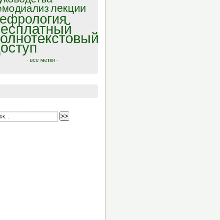
лекции
емодиализ
ефрология
есплатный
олнотекстовый
оступ
-
все метки
-
>>