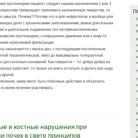
 при протеинурии пациент следует нашим назначениям 1 или 3
П
инициативе прекращает принимать назначенные лекарства, то
но смысла. Почему? Потому что и для нефрологов, и вообще для
Л
меющих дело с хроническими заболеваниями, важна длительная
ию и длительное подавление тех патофизиологических
ф
развитию протеинурии, к повышению давления или к чему-то
ижению клубочковой фильтрации.
ты назначаются с малых доз, с последующим постепенным
тной терапевтической, либо до максимально толерантной.
з достаточных оснований. Как говорится – “от добра добра не
орошо работает, то лучше на нем и остаться, и десять раз надо
 другой.
лечения, какие могут быть побочные действия и объяснить
 в своем лечении участвовать.
2
н
ые и костные нарушения при
и почек в свете принципов