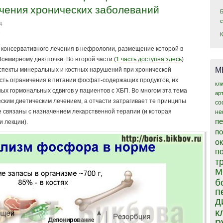
чения хронических заболеваний
4
консервативного лечения в нефрологии, размещение которой в
семирному дню почки. Во второй части (
1 часть доступна здесь
)
М
спекты минеральных и костных нарушений при хронической
ость ограничения в питании фосфат-содержащих продуктов, их
кл
ых гормональных сдвигов у пациентов с ХБП. Во многом эта тема
ар
ским диетическим лечением, а отчасти затрагивает те принципы
со
е связаны с назначением лекарственной терапии (и которая
не
пе
и лекции).
п
о
п
т
М
б
п
д
к
р