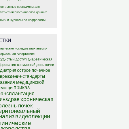
Бесплатные программы для
статистического анализа данных
Книги и журналы по нефрологии
ЕТКИ
инические исследования
анемия
териальная гипертензия
судистый доступ
диабетическая
фропатия
всемирный день почки
диатрия
острое почечное
стандарты
овреждение
казания медицинской
приказ
омощи
рансплантация
хроническая
инздрав
олезнь почек
еритонеальный
иализ
видеолекции
линические
уководства