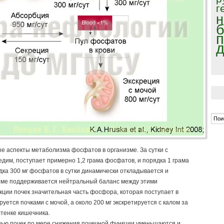
г
н
б
п
д
е аспекты метаболизма фосфатов в организме. За сутки с
дим, поступает примерно 1,2 грама фосфатов, и порядка 1 грама
дка 300 мг фосфатов в сутки динамически откладывается и
орме поддерживается нейтральный баланс между этими
ции почек значительная часть фосфора, которая поступает в
руется почками с мочой, а около 200 мг экскретируется с калом за
стенке кишечника.
нью почек по мере снижения почечной функции уменьшаются и