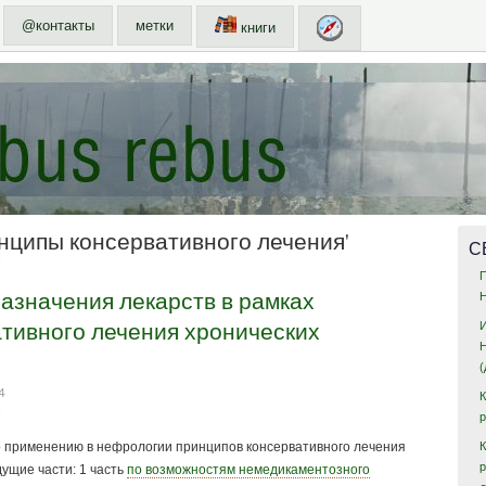
@контакты
метки
книги
инципы консервативного лечения'
С
азначения лекарств в рамках
тивного лечения хронических
4
 применению в нефрологии принципов консервативного лечения
К
ущие части: 1 часть
по возможностям немедикаментозного