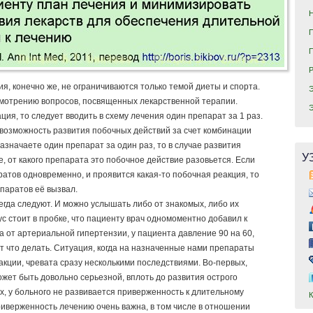
, конечно же, не ограничиваются только темой диеты и спорта.
смотрению вопросов, посвященных лекарственной терапии.
ция, то следует вводить в схему лечения один препарат за 1 раз.
возможность развития побочных действий за счет комбинации
назначаете один препарат за один раз, то в случае развития
У
, от какого препарата это побочное действие разовьется. Если
ратов одновременно, и проявится какая-то побочная реакция, то
епаратов её вызвал.
егда следуют. И можно услышать либо от знакомых, либо их
ус стоит в пробке, что пациенту врач одномоментно добавил к
а от артериальной гипертензии, у пациента давление 90 на 60,
ает что делать. Ситуация, когда на назначенные нами препараты
кции, чревата сразу несколькими последствиями. Во-первых,
жет быть довольно серьезной, вплоть до развития острого
х, у больного не развивается приверженность к длительному
риверженность лечению очень важна, в том числе в отношении