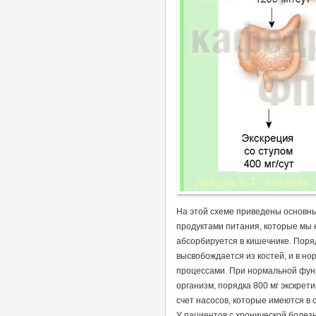
На этой схеме приведены основны
продуктами питания, которые мы е
абсорбируется в кишечнике. Поря
высвобождается из костей, и в н
процессами. При нормальной функ
организм, порядка 800 мг экскрети
счет насосов, которые имеются в 
У пациентов с хронической болез