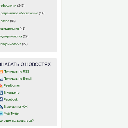
Нефрология
(242)
Программное обеспечение
(14)
Прочее
(96)
Ревматология
(41)
Эндокринология
(29)
Эпидемиология
(27)
ЗНАВАТЬ О НОВОСТЯХ
Получать по RSS
Получать по E-mail
Feedburner
В Контакте
Facebook
В друзья на ЖЖ
Мой Twitter
Как этим пользоваться?