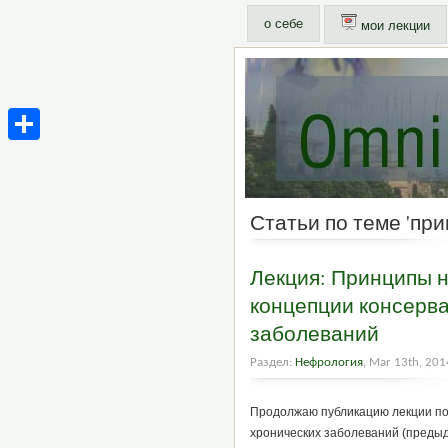
о себе
мои лекции
Share
Статьи по теме 'пр
Лекция: Принципы н
концепции консерва
заболеваний
Раздел:
Нефрология
, Mar 13th, 201
Продолжаю публикацию лекции по
хронических заболеваний (предыд