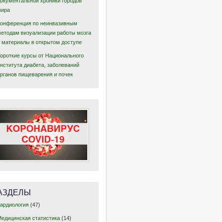
документальной хроники городов
мира
Конференция по неинвазивным
методам визуализации работы мозга
– материалы в открытом доступе
Короткие курсы от Национального
нститута диабета, заболеваний
органов пищеварения и почек
АЗДЕЛЫ
Кардиология
(47)
Медицинская статистика
(14)