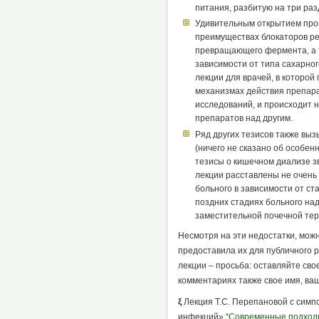
питания, разбитую на три ра
Удивительным открытием проз
преимуществах блокаторов ре
превращающего фермента, а 
зависимости от типа сахарно
лекции для врачей, в которой
механизмах действия препара
исследований, и происходит 
препаратов над другим.
Ряд других тезисов также выз
(ничего не сказано об особен
тезисы о кишечном диализе з
лекции расставлены не очень 
больного в зависимости от ст
поздних стадиях больного на
заместительной почечной тер
Несмотря на эти недостатки, можн
предоставила их для публичного р
лекции – просьба: оставляйте сво
комментариях также свое имя, ва
ξ
Лекция Т.С. Перепановой с си
инфекций» “
Современные подходы