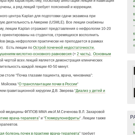
краткую характеристику, поскольку аннотации лекций и навигация
очены, а ряд лекций требует пояснений и коррекции.
ого центра Kaplan для подготовки сдачи экзамена при
ую деятельность в Америке (USMLE). Все лекции снабжены
ему, лекции Kaplan отражают представления о нефрологии 10-20
ее ориентированы на студентов, стремящихся восполнить
и
ов (ведь нефрология практически не преподается в рамках
я). Есть лекции по
Острой почечной недостаточности
,
ушениям кислотно-основного равновесия
(+
2 часть
),
Основным
ой чертой всех лекций является демонстрация клинических
лительность каждой лекции 40-50 минут.
м столе “Почка глазами пациента, врача, чиновника”:
 Мойсюка “
О трансплантации почки в России
“
ем гравитационной хирургии Д.В. Зверева “
Диализ у детей и
ной медицины ФППОВ ММА им.И.М.Сеченова В.Л. Захаровой
Р
ктике врача-терапевта
” и “
Гломерулонефриты
“. Лекции также
ерапевтов.
ая болезнь почек в практике врача-терапевта
” требует