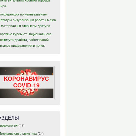
документальной хроники городов
мира
Конференция по неинвазивным
методам визуализации работы мозга
– материалы в открытом доступе
Короткие курсы от Национального
нститута диабета, заболеваний
органов пищеварения и почек
АЗДЕЛЫ
Кардиология
(47)
Медицинская статистика
(14)