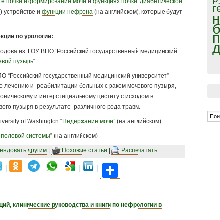
те почки и формировании мочи
и
функциях почки
,
диабетической
г
) устройстве и
функции нефрона
(на английском), которые будут
н
б
п
кции по урологии:
д
одова из ГОУ ВПО “Российский государственный медицинский
евой пузырь
“
ПО “Российский государственный медицинский университет”
по лечению и реабилитации больных с раком мочевого пузыря,
оническому и интерстициальному циститу с исходом в
го пузыря в результате различного рода травм.
ersity of Washington “
Недержание мочи
” (на английском).
 половой системы
” (на английском)
ендовать другим
|
Похожие статьи
|
Распечатать
.
Share
ций, клинические руководства и книги по нефрологии в