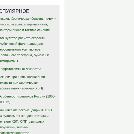
ОПУЛЯРНОЕ
екция: Хроническая болезнь почек –
классификация, эпидемиология,
акторы риска и тактика лечения
Калькулятор расчета скорости
клубочковой фильтрации для
персонального компьютера,
мобильного телефона, бумажные
номограммы
Нефротоксичные лекарства
Лекция: Принципы назначения
лекарств при хронических
заболеваниях (включая ХБП)
Особенности регионов России (1900-
009 гг.)
Клинические рекомендации KDIGO
а русском языке: диагностика и
лечение ХБП, ОПП, липидных
нарушений, анемии,
гломерулонефритов