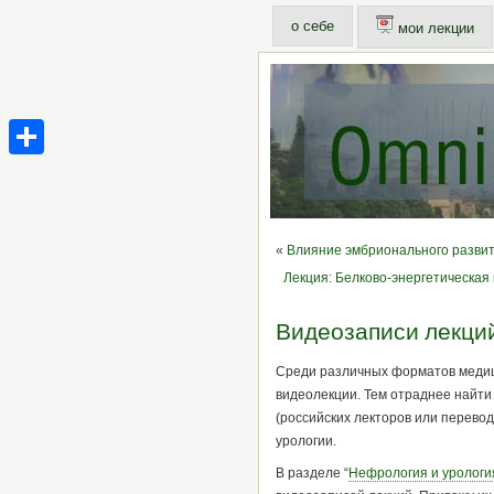
о себе
мои лекции
Share
«
Влияние эмбрионального развит
Лекция: Белково-энергетическая 
Видеозаписи лекций
Среди различных форматов медици
видеолекции. Тем отраднее найти
(российских лекторов или перево
урологии.
В разделе “
Нефрология и урологи