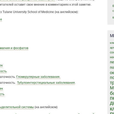
читателей оставит свое мнение в комментариях к этой заметке.
Tulane University School of Medicine (на английском):
ие
М
кл
ар
 магния и фосфатов
со
не
пе
ек
п
ность
о
аточность.
Гломерулярные заболевания.
п
т
таточность.
Тубулоинтерстициальные заболевания
.
М
ек
б
сть
п
д
ыделительной системы
(на английском)
к
р