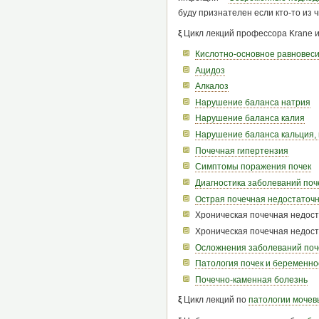
буду признателен если кто-то из 
ξ
Цикл лекций профессора Krane из 
Кислотно-основное равновес
Ацидоз
Алкалоз
Нарушение баланса натрия
Нарушение баланса калия
Нарушение баланса кальция,
Почечная гипертензия
Симптомы поражения почек
Диагностика заболеваний поч
Острая почечная недостаточ
Хроническая почечная недост
Хроническая почечная недос
Осложнения заболеваний поч
Патология почек и беременно
Почечно-каменная болезнь
ξ
Цикл лекций по
патологии мочев