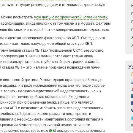
ветствуют текущим рекомендациям и взглядам на хроническую
ь можно посмотреть
мою лекцию по хронической болезни почек
,
ассификацию, эпидемиологию (в том числе и в Москве), факторы
ения больных, и в которой нет нижеперечисленных недостатков.
ка акцентов в освещении факторов риска ХБП. Очевидно, что
ах занимает лишь малую долю в общей структуре ХБП.
овку первой стадии ХБП как “повышенной СКФ”. Безусловно,
классификации “СКФ>90 мл/мин” отражает только лишь
и нормальную скорость клубочковой фильтрации, а самое
У
й стадии ХБП – это наличие признаков повреждения почки
е ниже всякой критики. Рекомендация ограничения белка до
ная архаика, и в ряде исследований показано что такое строгое
е только к белково-энергетической недостаточности, но и к
ожалению, ничего не было сказано о необходимости
рийности при ограничении белка в пище, что является
 при ХБП и позволяет избежать развития недостаточности
малобелковой диете слишком размыт и неконкретен, и
инания о необходимости мониторинга состояния питания у
 развития белково-энергетической недостаточности.
еперь можно посмотреть мою (
ББ
) лекцию по недостаточности