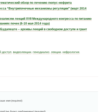
тематический обзор по лечению люпус-нефрита
есса “Внутрипочечные механизмы регуляции” (март 2014
озаписям лекций XVII Международного конгресса по питанию
аниях почек (6-10 мая 2014 года)
Будапеште – архивы лекций в свободном доступе и грант
й доступ
,
видеолекции
,
гемодиализ
,
лекции
,
нефрология
,
аше имя (required)
mail (не будет опубликован) (required)