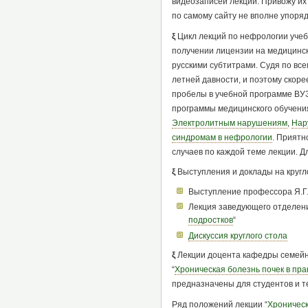
видеозаписей лекций. Привожу их 
по самому сайту не вполне упоряд
ξ
Цикл лекций по нефрологии учебн
получении лицензии на медицинск
русскими субтитрами. Судя по вс
летней давности, и поэтому скор
пробелы в учебной программе ВУЗ
программы медицинского обучени
Электролитным нарушениям
,
Нар
синдромам в нефрологии
. Приятн
случаев по каждой теме лекции. Д
ξ
Выступления и доклады на кругло
Выступление профессора Я.Г.
Лекция заведующего отделени
подростков
“
Дискуссия круглого стола
ξ
Лекции доцента кафедры семей
“
Хроническая болезнь почек в пра
предназначены для студентов и т
Ряд положений лекции “
Хроническ