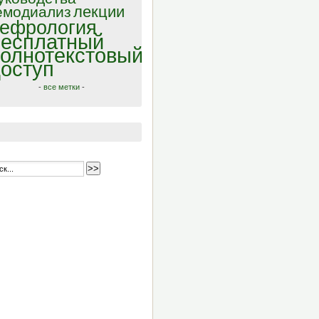
лекции
емодиализ
ефрология
есплатный
олнотекстовый
оступ
-
все метки
-
>>