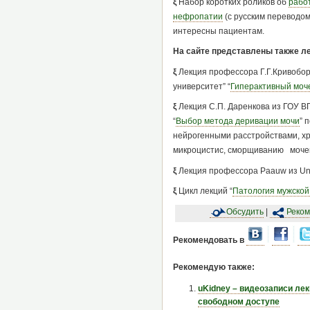
ξ
Набор коротких роликов об
рабо
нефропатии
(с русским переводом
интересны пациентам.
На сайте представлены также ле
ξ
Лекция профессора Г.Г.Кривобор
университет” “
Гиперактивный моч
ξ
Лекция С.П. Даренкова из ГОУ В
“
Выбор метода деривации мочи
” 
нейрогенными расстройствами, хр
микроцистис, сморщиванию мочево
ξ
Лекция профессора Paauw из Univ
ξ
Цикл лекций “
Патология мужской
Обсудить
|
Реком
Рекомендовать в
Рекомендую также:
uKidney – видеозаписи лек
свободном доступе