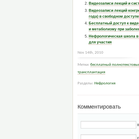
Видеозаписи лекций и сис
Видеозаписи лекций конгр
года) в свободном доступе
Бесплатный доступ к виде
и метаболизму при заболев
Нефрологическая школа в 
для участия
Nov 14th, 2010
Метки:
бесплатный полнотекстовы
трансплантация
Разделы:
Нефрология
Комментировать
В
E