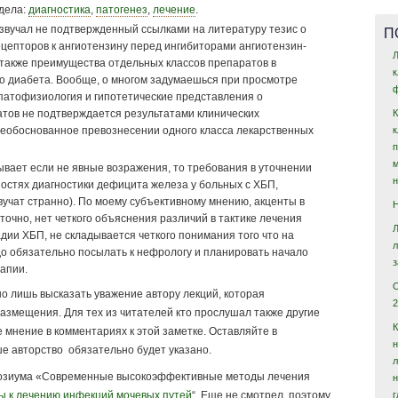
здела:
диагностика
,
патогенез
,
лечение
.
П
вучал не подтвержденный ссылками на литературу тезис о
цепторов к ангиотензину перед ингибиторами ангиотензин-
Л
также преимущества отдельных классов препаратов в
го диабета. Вообще, о многом задумаешься при просмотре
ф
 патофизиология и гипотетические представления о
тов не подтверждается результатами клинических
необоснованное превознесении одного класса лекарственных
ывает если не явные возражения, то требования в уточнении
ностях диагностики дефицита железа у больных с ХБП,
вучат странно). По моему субъективному мнению, акценты в
точно, нет четкого объяснения различий в тактике лечения
адии ХБП, не складывается четкого понимания того что на
до обязательно посылать к нефрологу и планировать начало
апии.
о лишь высказать уважение автору лекций, которая
2
азмещения. Для тех из читателей кто прослушал также другие
е мнение в комментариях к этой заметке. Оставляйте в
н
ше авторство обязательно будет указано.
мпозиума «Современные высокоэффективные методы лечения
 к лечению инфекций мочевых путей
“. Еще не смотрел, поэтому