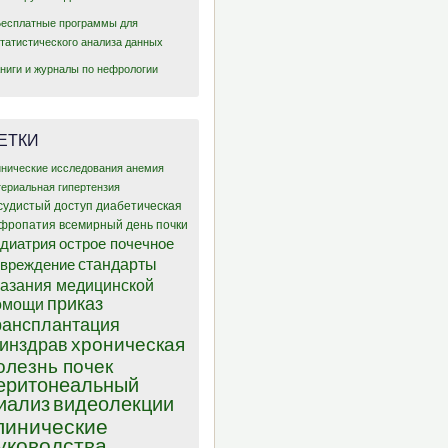
Бесплатные программы для
статистического анализа данных
Книги и журналы по нефрологии
ЕТКИ
инические исследования
анемия
териальная гипертензия
судистый доступ
диабетическая
фропатия
всемирный день почки
диатрия
острое почечное
стандарты
овреждение
казания медицинской
приказ
омощи
рансплантация
хроническая
инздрав
олезнь почек
еритонеальный
иализ
видеолекции
линические
уководства