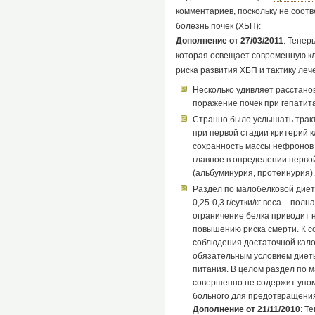
комментариев, поскольку не соот
болезнь почек (ХБП):
Дополнение от 27/03/2011
: Тепер
которая освещает современную кл
риска развития ХБП и тактику леч
Несколько удивляет расстанов
поражение почек при гепатит
Странно было услышать тракт
при первой стадии критерий 
сохранность массы нефронов 
главное в определении перво
(альбуминурия, протеинурия).
Раздел по малобелковой диет
0,25-0,3 г/сутки/кг веса – пол
ограничение белка приводит н
повышению риска смерти. К с
соблюдения достаточной кало
обязательным условием диеты
питания. В целом раздел по 
совершенно не содержит упом
больного для предотвращения
Дополнение от 21/11/2010
: Т