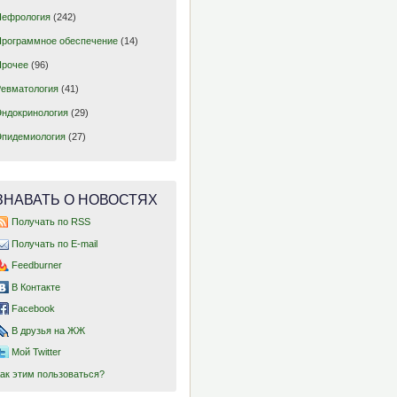
Нефрология
(242)
Программное обеспечение
(14)
Прочее
(96)
Ревматология
(41)
Эндокринология
(29)
Эпидемиология
(27)
ЗНАВАТЬ О НОВОСТЯХ
Получать по RSS
Получать по E-mail
Feedburner
В Контакте
Facebook
В друзья на ЖЖ
Мой Twitter
Как этим пользоваться?