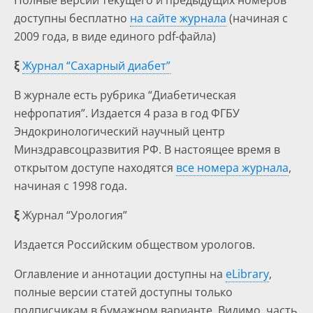
Полные версии текущего и предыдущих номеров
доступны бесплатно
на сайте журнала
(начиная с
2009 года, в виде единого pdf-файла)
ξ
Журнал “Сахарный диабет”
В журнале есть рубрика “Диабетическая
нефропатия”. Издается 4 раза в год ФГБУ
Эндокринологический научный центр
Минздравсоцразвития РФ. В настоящее время в
открытом доступе находятся
все номера журнала
,
начиная с 1998 года.
ξ
Журнал “Урология”
Издается Российским обществом урологов.
Оглавление и аннотации доступны на
eLibrary
,
полные версии статей доступны только
подписчикам в бумажном варианте. Видимо, часть