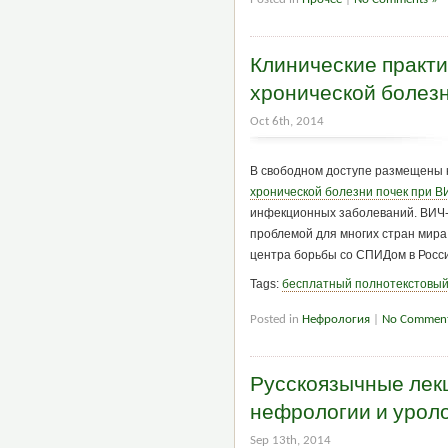
Клинические практ
хронической болез
Oct 6th, 2014
В свободном доступе размещены 
хронической болезни почек при 
инфекционных заболеваний. ВИЧ-
проблемой для многих стран мир
центра борьбы со СПИДом в Росс
Tags:
бесплатный полнотекстовый
Posted in
Нефрология
|
No Comment
Русскоязычные лекц
нефрологии и уроло
Sep 13th, 2014