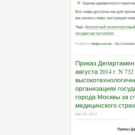
Оценка адекватности перитон
Все главы доступны как для просм
как скачать главы, инструкция пр
Tags:
бесплатный полнотекстовый
сосудистая патология
Posted in
Нефрология
|
No Comment
Приказ Департамент
августа 2014 г. N 7
высокотехнологичн
организациях госу
города Москвы за с
медицинского стра
Sep 1st, 2014
Приказ Д