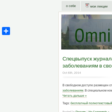
о себе
мои лекции
Share
Спецвыпуск журнал
заболеваниям в св
Oct 6th, 2014
В свободном доступе размещен с
заболеваниям
. В специальном но
Читать дальше »
Tags:
бесплатный полнотекстовый
Posted in
Прочее
|
No Comments »