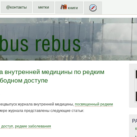
@контакты
метки
книги
а внутренней медицины по редким
ободном доступе
пецвыпуск журнала внутренней медицины,
посвященный редким
мере журнала представлены следующие статьи:
Р
 доступ
,
редкие заболевания