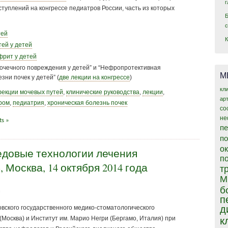
туплений на конгрессе педиатров России, часть из которых
тей
ей у детей
фрит у детей
очечного повреждения у детей” и “Нефропротективная
М
зни почек у детей” (
две лекции на конгрессе
)
кл
екции мочевых путей
,
клинические руководства
,
лекции
,
ар
ром
,
педиатрия
,
хроническая болезнь почек
со
не
s »
пе
п
о
довые технологии лечения
п
 Москва, 14 октября 2014 года
т
М
б
п
д
ского государственного медико-стоматологического
(Москва) и Институт им. Марио Негри (Бергамо, Италия) при
к