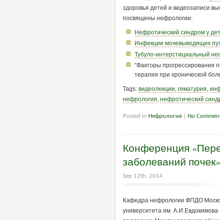
здоровья детей и видеозаписи выс
посвящены нефрологии:
Нефротический синдром у де
Инфекции мочевыводящих пут
Тубуло-интерстициальный не
“Факторы прогрессирования п
терапия при хронической боле
Tags:
видеолекции
,
гематурия
,
инф
нефрология
,
нефротический синд
Posted in
Нефрология
|
No Comment
Конференция «Пере
заболеваний почек»,
Sep 12th, 2014
Кафедра нефрологии ФПДО Москов
университета им. А.И.Евдокимова 