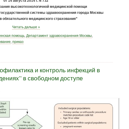
от 14 августа 2014 г. N 732
азания высокотехнологичной медицинской помощи
 государственной системы здравоохранения города Москвы
тв обязательного медицинского страхования”
Читать дальше »
инская помощь
,
Департамент здравоохранения Москвы
,
ование
,
приказ
офилактика и контроль инфекций в
дениях” в свободном доступе