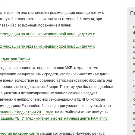
П
л и принял ряд клинических рекомендаций помощи детям с
 путей, в частности – при почечно-каменной болезни, при
Л
олеваний с возможным поражением почек:
ф
комендации по оказанию медицинской помощи детям с
комендации по оказанию медицинской помощи детям с
педиатров России
едования пациента, перечень кодов МКБ, коды анатомо-
ификации лекарственных средств, что приближает их к медико-
же время вследствие выбранного авторами краткого формата ряд
е представлен в достаточной мере. Поэтому для более подробных
пациентов и детализированных планов лечения следует
ническим нефрологическим рекомендациям КДИГО (которые
2
комендациям Европейской ассоциации урологов (на русский язык
ендации в педиатрии 2011 года
, на английском языке доступны
дациям ФБГУ “Медико-генетический научный центр РАМН” по
н
местил на своем сайте
лекции сотрудников Научного центра