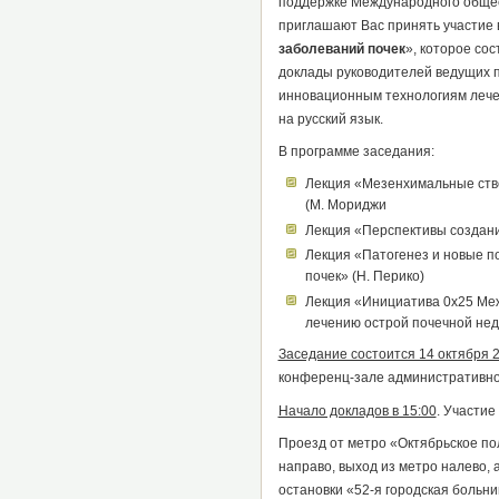
поддержке Международного общес
приглашают Вас принять участие 
заболеваний почек
», которое сос
доклады руководителей ведущих п
инновационным технологиям лече
на русский язык.
В программе заседания:
Лекция «Мезенхимальные ство
(М. Мориджи
Лекция «Перспективы создани
Лекция «Патогенез и новые п
почек» (Н. Перико)
Лекция «Инициатива 0x25 Ме
лечению острой почечной нед
Заседание состоится 14 октября 2
конференц-зале административног
Начало докладов в 15:00
. Участие
Проезд от метро «Октябрьское по
направо, выход из метро налево, ав
остановки «52-я городская больни