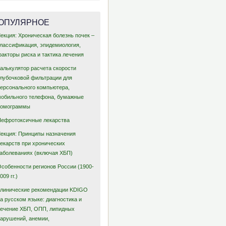
ОПУЛЯРНОЕ
екция: Хроническая болезнь почек –
классификация, эпидемиология,
акторы риска и тактика лечения
Калькулятор расчета скорости
клубочковой фильтрации для
персонального компьютера,
мобильного телефона, бумажные
номограммы
Нефротоксичные лекарства
Лекция: Принципы назначения
лекарств при хронических
заболеваниях (включая ХБП)
Особенности регионов России (1900-
009 гг.)
Клинические рекомендации KDIGO
а русском языке: диагностика и
лечение ХБП, ОПП, липидных
нарушений, анемии,