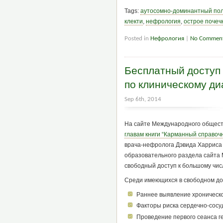
Tags:
аутосомно-доминантный пол
клекти
,
нефрология
,
острое почеч
Posted in
Нефрология
|
No Comment
Бесплатный доступ 
по клиническому ди
Sep 6th, 2014
На сайте Международного общест
главам книги “Карманный справочн
врача-нефролога Дэвида Харриса 
образовательного раздела сайта
свободный доступ к большому чис
Среди имеющихся в свободном до
Раннее выявление хронической
Факторы риска сердечно-сосу
Проведение первого сеанса 