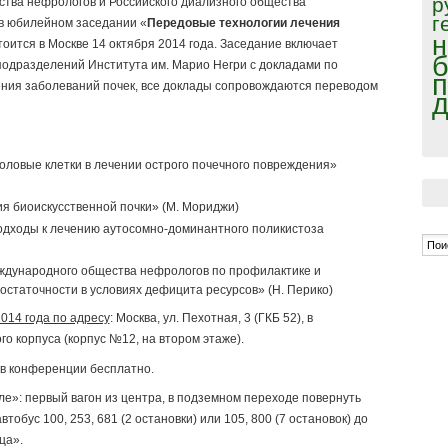
р
тва нефрологов и Российского диализного общества
г
в юбилейном заседании «
Передовые технологии лечения
н
тоится в Москве 14 октября 2014 года. Заседание включает
б
одразделений Института им. Марио Негри с докладами по
п
ния заболеваний почек, все доклады сопровождаются переводом
д
ловые клетки в лечении острого почечного повреждения»
я биоискусственной почки» (М. Мориджи)
одходы к лечению аутосомно-доминантного поликистоза
ждународного общества нефрологов по профилактике и
остаточности в условиях дефицита ресурсов» (Н. Перико)
014 года по адресу
: Москва, ул. Пехотная, 3 (ГКБ 52), в
о корпуса (корпус №12, на втором этаже).
 в конференции бесплатно.
ле»: первый вагон из центра, в подземном переходе повернуть
тобус 100, 253, 681 (2 остановки) или 105, 800 (7 остановок) до
ца».