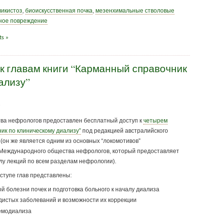
икистоз
,
биоискусственная почка
,
мезенхимальные стволовые
ное повреждение
s »
к главам книги “Карманный справочник
ализу”
ва нефрологов предоставлен бесплатный доступ к
четырем
ик по клиническому диализу”
под редакцией австралийского
(он же является одним из основных “локомотивов”
 Международного общества нефрологов, который предоставляет
лу лекций по всем разделам нефрологии).
ступе глав представлены:
 болезни почек и подготовка больного к началу диализа
дистых заболеваний и возможности их коррекции
гемодиализа