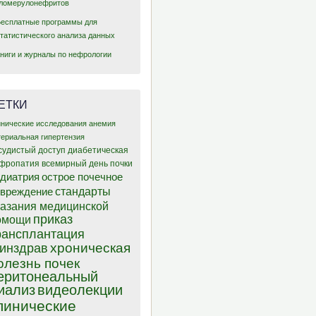
гломерулонефритов
Бесплатные программы для
статистического анализа данных
Книги и журналы по нефрологии
ЕТКИ
инические исследования
анемия
териальная гипертензия
судистый доступ
диабетическая
фропатия
всемирный день почки
диатрия
острое почечное
стандарты
овреждение
казания медицинской
приказ
омощи
рансплантация
хроническая
инздрав
олезнь почек
еритонеальный
иализ
видеолекции
линические