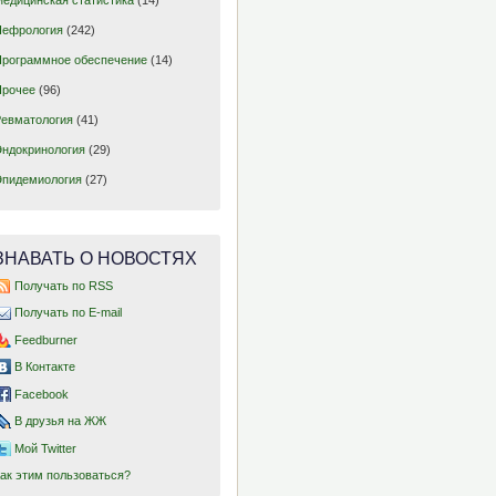
Нефрология
(242)
Программное обеспечение
(14)
Прочее
(96)
Ревматология
(41)
Эндокринология
(29)
Эпидемиология
(27)
ЗНАВАТЬ О НОВОСТЯХ
Получать по RSS
Получать по E-mail
Feedburner
В Контакте
Facebook
В друзья на ЖЖ
Мой Twitter
Как этим пользоваться?