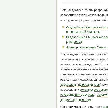
Союз педиатров России разработа
патологией почек и мочевыводящих
гематурии и при ряде редких заб
Федеральные клинические ре
мочекаменной болезнью
Федеральные клинические ре
гематурией
Другие рекомендации Союза 
Рекомендации содержат план обсл
терапевтическо-химической класс
экономическим стандартам. В то 
аспектов патогенеза и лечения н
клинических протоколов ведения 
обращаться к международным кли
переведены на русский язык
), ре
переведены
урологические реком
рекомендации 2014 года
),
рекомен
редким заболеваниям
.
Союз педиатров России также
раз