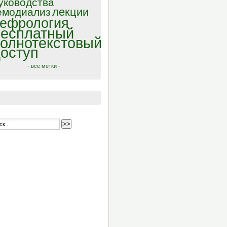
уководства
лекции
емодиализ
ефрология
есплатный
олнотекстовый
оступ
-
все метки
-
>>