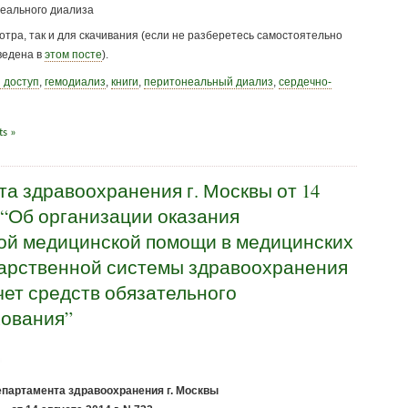
еального диализа
отра, так и для скачивания (если не разберетесь самостоятельно
иведена в
этом посте
).
 доступ
,
гемодиализ
,
книги
,
перитонеальный диализ
,
сердечно-
s »
а здравоохранения г. Москвы от 14
32 “Об организации оказания
ой медицинской помощи в медицинских
дарственной системы здравоохранения
чет средств обязательного
хования”
епартамента здравоохранения г. Москвы